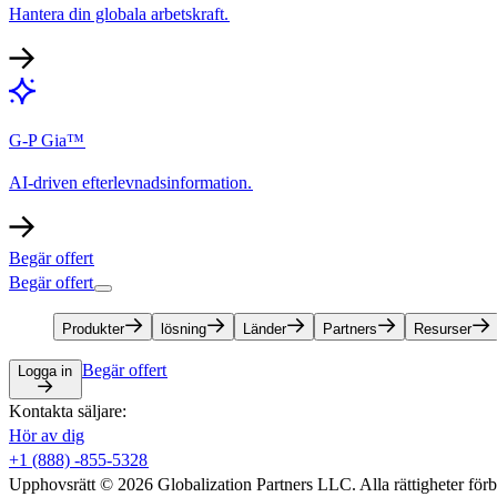
Hantera din globala arbetskraft.​​
G-P Gia™​​
AI-driven efterlevnadsinformation.​​
Begär offert​​
Begär offert​​
Produkter​​
lösning​​
Länder​​
Partners​​
Resurser​​
Begär offert​​
Logga in​​
Kontakta säljare:​​
Hör av dig​​
+1 (888) -855-5328​​
Upphovsrätt © 2026 Globalization Partners LLC. Alla rättigheter förbeh