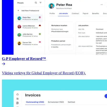
G-P Employer of Record™​​
Viktiga verktyg för Global Employer of Record (EOR).​​