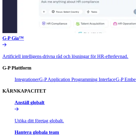
G-P Gia™​​
Artificiell intelligens-drivna råd och lösningar för HR-efterlevnad.​​
G-P Plattform​​
Integrationer​​
G-P Application Programming Interface​​
G-P Embed
KÄRNKAPACITET​​
Anställ globalt​​
Utöka ditt företag globalt.​​
Hantera globala team​​