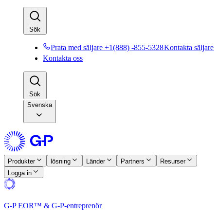
Sök​​
Prata med säljare +1(888) -855-5328​​
Kontakta säljare​​
Kontakta oss​​
Sök​​
Svenska
Produkter​​
lösning​​
Länder​​
Partners​​
Resurser​​
Logga in​​
G-P EOR™ & G-P-entreprenör​​