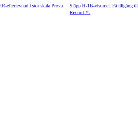
nad i stor skala Prova
Släpp H-1B-visumet. Få tillgång till spetsko
Record™.​​