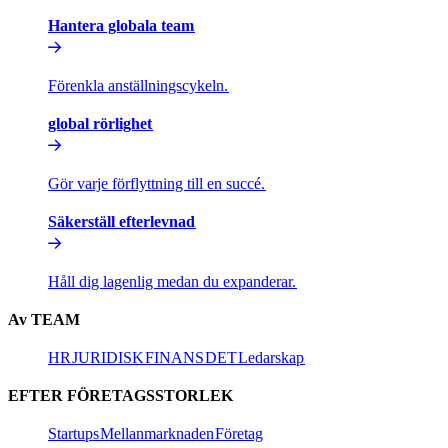
Hantera globala team​​
Förenkla anställningscykeln.​​
global rörlighet​​
Gör varje förflyttning till en succé.​​
Säkerställ efterlevnad​​
Håll dig lagenlig medan du expanderar.​​
Av TEAM​​
HR​​
JURIDISK​​
FINANS​​
DET​​
Ledarskap​​
EFTER FÖRETAGSSTORLEK​​
Startups​​
Mellanmarknaden​​
Företag​​