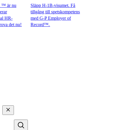
är nu
Släpp H-1B-visumet. Få
tillgång till spetskompetens
HR-
med G-P Employer of
det nu!​​
Record™.​​