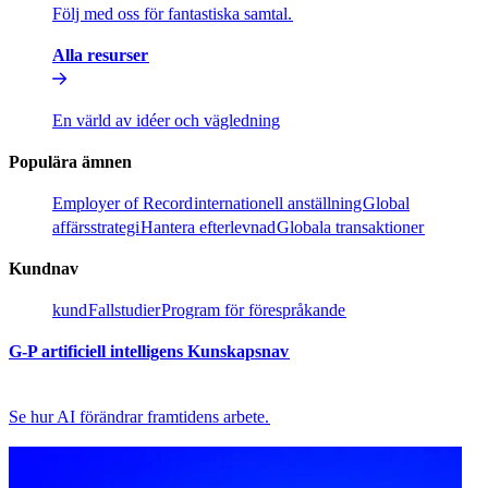
Följ med oss för fantastiska samtal.​​
Alla resurser​​
En värld av idéer och vägledning​​
Populära ämnen​​
Employer of Record​​
internationell anställning​​
Global
affärsstrategi​​
Hantera efterlevnad​​
Globala transaktioner​​
Kundnav​​
kund​​
Fallstudier​​
Program för förespråkande​​
G-P artificiell intelligens Kunskapsnav​​
Se hur AI förändrar framtidens arbete.​​