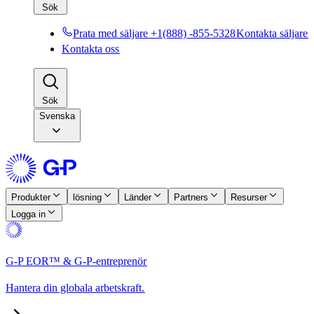
Sök​​
Prata med säljare +1(888) -855-5328​​
Kontakta säljare​​
Kontakta oss​​
Sök​​
Svenska
Produkter​​
lösning​​
Länder​​
Partners​​
Resurser​​
Logga in​​
G-P EOR™ & G-P-entreprenör​​
Hantera din globala arbetskraft.​​