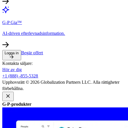
G-P Gia™​​
AI-driven efterlevnadsinformation.​​
Begär offert​​
Logga in​​
Kontakta säljare:​​
Hör av dig​​
+1 (888) -855-5328​​
Upphovsrätt © 2026 Globalization Partners LLC. Alla rättigheter
förbehållna.​​
G-P-produkter​​