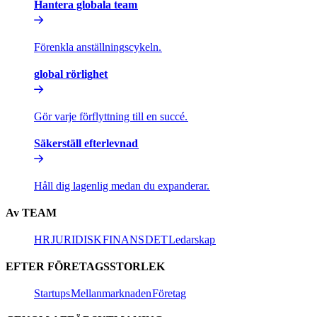
Hantera globala team​​
Förenkla anställningscykeln.​​
global rörlighet​​
Gör varje förflyttning till en succé.​​
Säkerställ efterlevnad​​
Håll dig lagenlig medan du expanderar.​​
Av TEAM​​
HR​​
JURIDISK​​
FINANS​​
DET​​
Ledarskap​​
EFTER FÖRETAGSSTORLEK​​
Startups​​
Mellanmarknaden​​
Företag​​