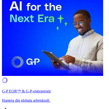
G-P EOR™ & G-P-entreprenör​​
Hantera din globala arbetskraft.​​