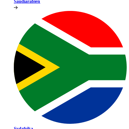
Saudiarabien​​
Sydafrika​​