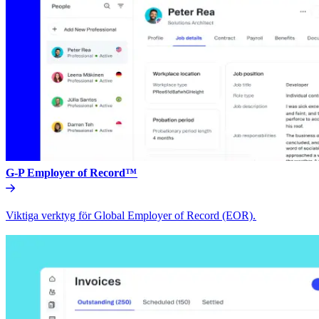
G-P Employer of Record™​​
Viktiga verktyg för Global Employer of Record (EOR).​​