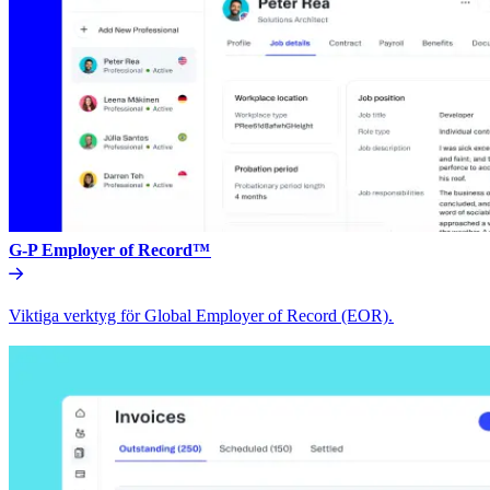
G-P Employer of Record™​​
Viktiga verktyg för Global Employer of Record (EOR).​​