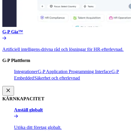
G-P Gia™​​
Artificiell intelligens-drivna råd och lösningar för HR-efterlevnad.​​
G-P Plattform​​
Integrationer​​
G-P Application Programming Interface​​
G-P
Embedded​​
Säkerhet och efterlevnad​​
KÄRNKAPACITET​​
Anställ globalt​​
Utöka ditt företag globalt.​​