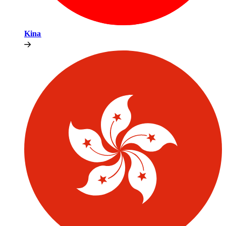
Kina​​