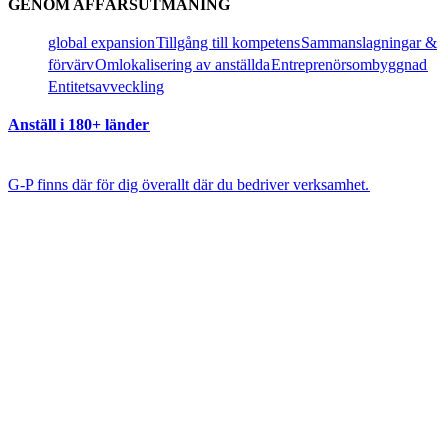
GENOM AFFÄRSUTMANING​​
global expansion​​
Tillgång till kompetens​​
Sammanslagningar &
förvärv​​
Omlokalisering av anställda​​
Entreprenörsombyggnad​​
Entitetsavveckling​​
Anställ i 180+ länder​​
G-P finns där för dig överallt där du bedriver verksamhet.​​