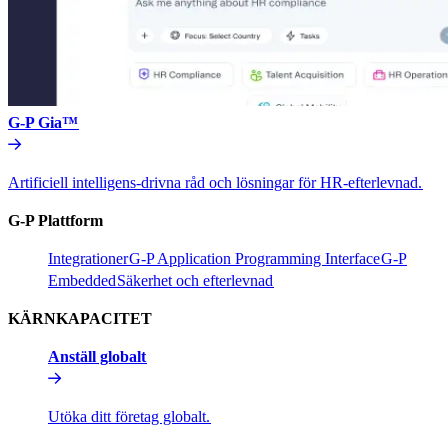
G-P Gia™​​
Artificiell intelligens-drivna råd och lösningar för HR-efterlevnad.​​
G-P Plattform​​
Integrationer​​
G-P Application Programming Interface​​
G-P
Embedded​​
Säkerhet och efterlevnad​​
KÄRNKAPACITET​​
Anställ globalt​​
Utöka ditt företag globalt.​​