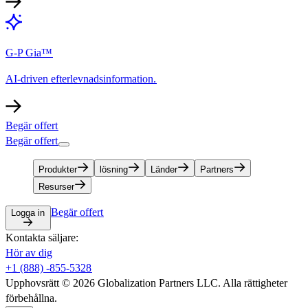
G-P Gia™​​
AI-driven efterlevnadsinformation.​​
Begär offert​​
Begär offert​​
Produkter​​
lösning​​
Länder​​
Partners​​
Resurser​​
Begär offert​​
Logga in​​
Kontakta säljare:​​
Hör av dig​​
+1 (888) -855-5328​​
Upphovsrätt © 2026 Globalization Partners LLC. Alla rättigheter
förbehållna.​​