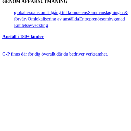
GENOM AFFÄRSUTMANING​​
global expansion​​
Tillgång till kompetens​​
Sammanslagningar &
förvärv​​
Omlokalisering av anställda​​
Entreprenörsombyggnad​​
Entitetsavveckling​​
Anställ i 180+ länder​​
G-P finns där för dig överallt där du bedriver verksamhet.​​