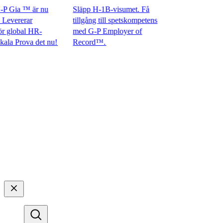
 Gia ™ är nu
Släpp H-1B-visumet. Få
evererar
tillgång till spetskompetens
global HR-
med G-P Employer of
 Prova det nu!​​
Record™.​​