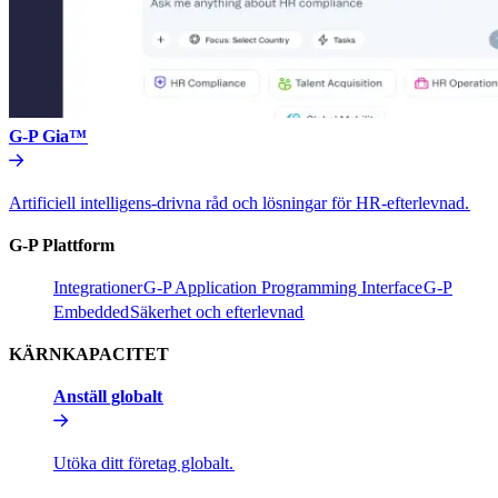
G-P Gia™​​
Artificiell intelligens-drivna råd och lösningar för HR-efterlevnad.​​
G-P Plattform​​
Integrationer​​
G-P Application Programming Interface​​
G-P
Embedded​​
Säkerhet och efterlevnad​​
KÄRNKAPACITET​​
Anställ globalt​​
Utöka ditt företag globalt.​​