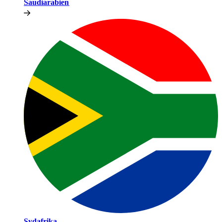
Saudiarabien​​
Sydafrika​​