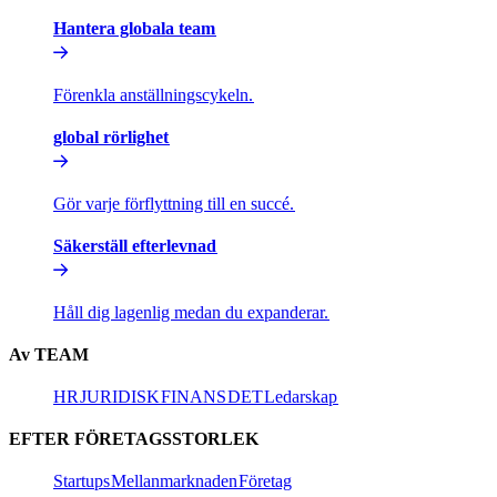
Hantera globala team​​
Förenkla anställningscykeln.​​
global rörlighet​​
Gör varje förflyttning till en succé.​​
Säkerställ efterlevnad​​
Håll dig lagenlig medan du expanderar.​​
Av TEAM​​
HR​​
JURIDISK​​
FINANS​​
DET​​
Ledarskap​​
EFTER FÖRETAGSSTORLEK​​
Startups​​
Mellanmarknaden​​
Företag​​