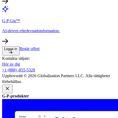
G-P Gia™​​
AI-driven efterlevnadsinformation.​​
Begär offert​​
Logga in​​
Kontakta säljare:​​
Hör av dig​​
+1 (888) -855-5328​​
Upphovsrätt © 2026 Globalization Partners LLC. Alla rättigheter
förbehållna.​​
G-P-produkter​​