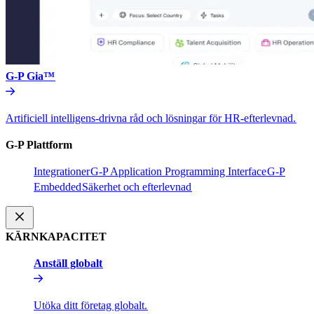
G-P Gia™​​
Artificiell intelligens-drivna råd och lösningar för HR-efterlevnad.​​
G-P Plattform​​
Integrationer​​
G-P Application Programming Interface​​
G-P
Embedded​​
Säkerhet och efterlevnad​​
KÄRNKAPACITET​​
Anställ globalt​​
Utöka ditt företag globalt.​​