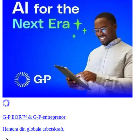
G-P EOR™ & G-P-entreprenör​​
Hantera din globala arbetskraft.​​