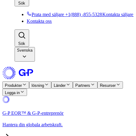
Sök​​
Prata med säljare +1(888) -855-5328​​
Kontakta säljare​​
Kontakta oss​​
Sök​​
Svenska
Produkter​​
lösning​​
Länder​​
Partners​​
Resurser​​
Logga in​​
G-P EOR™ & G-P-entreprenör​​
Hantera din globala arbetskraft.​​