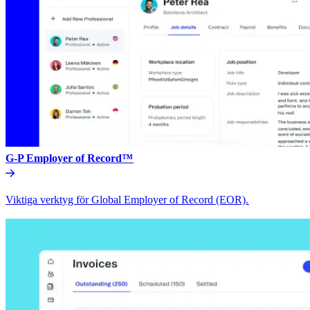
G-P Employer of Record™​​
Viktiga verktyg för Global Employer of Record (EOR).​​