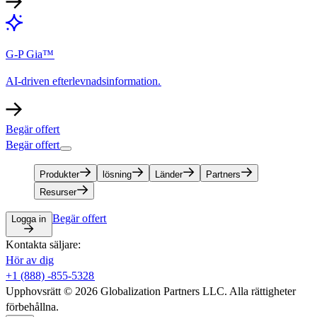
G-P Gia™​​
AI-driven efterlevnadsinformation.​​
Begär offert​​
Begär offert​​
Produkter​​
lösning​​
Länder​​
Partners​​
Resurser​​
Begär offert​​
Logga in​​
Kontakta säljare:​​
Hör av dig​​
+1 (888) -855-5328​​
Upphovsrätt © 2026 Globalization Partners LLC. Alla rättigheter
förbehållna.​​