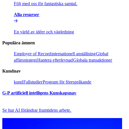
Följ med oss för fantastiska samtal.​​
Alla resurser​​
En värld av idéer och vägledning​​
Populära ämnen​​
Employer of Record​​
internationell anställning​​
Global
affärsstrategi​​
Hantera efterlevnad​​
Globala transaktioner​​
Kundnav​​
kund​​
Fallstudier​​
Program för förespråkande​​
G-P artificiell intelligens Kunskapsnav​​
Se hur AI förändrar framtidens arbete.​​