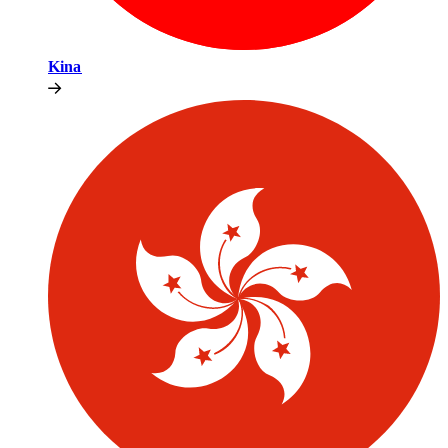
Kina​​