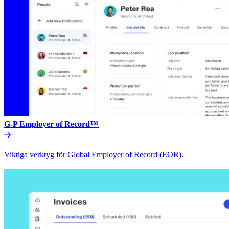
G-P Employer of Record™​​
Viktiga verktyg för Global Employer of Record (EOR).​​