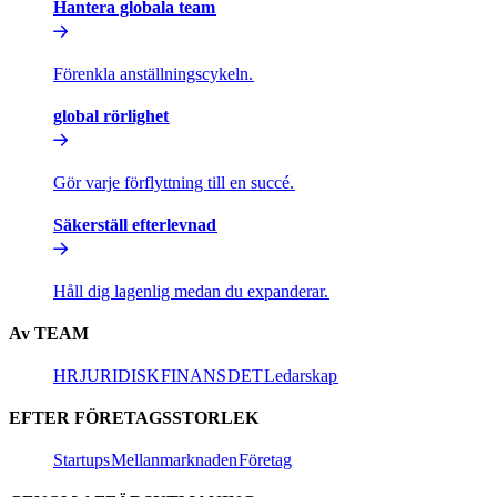
Hantera globala team​​
Förenkla anställningscykeln.​​
global rörlighet​​
Gör varje förflyttning till en succé.​​
Säkerställ efterlevnad​​
Håll dig lagenlig medan du expanderar.​​
Av TEAM​​
HR​​
JURIDISK​​
FINANS​​
DET​​
Ledarskap​​
EFTER FÖRETAGSSTORLEK​​
Startups​​
Mellanmarknaden​​
Företag​​