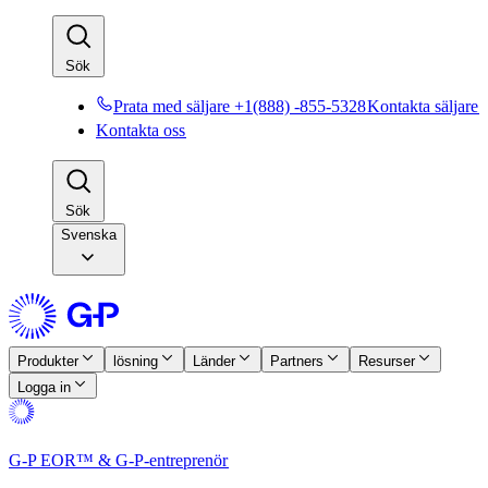
Sök​​
Prata med säljare +1(888) -855-5328​​
Kontakta säljare​​
Kontakta oss​​
Sök​​
Svenska
Produkter​​
lösning​​
Länder​​
Partners​​
Resurser​​
Logga in​​
G-P EOR™ & G-P-entreprenör​​