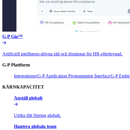
G-P Gia™​​
Artificiell intelligens-drivna råd och lösningar för HR-efterlevnad.​​
G-P Plattform​​
Integrationer​​
G-P Application Programming Interface​​
G-P Embed
KÄRNKAPACITET​​
Anställ globalt​​
Utöka ditt företag globalt.​​
Hantera globala team​​