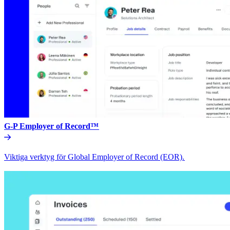
G-P Employer of Record™​​
Viktiga verktyg för Global Employer of Record (EOR).​​