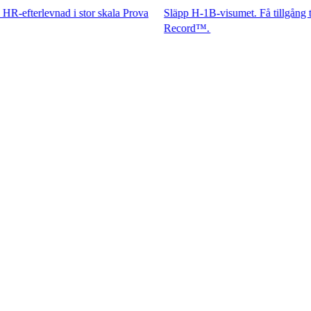
evnad i stor skala Prova
Släpp H-1B-visumet. Få tillgång till spets
Record™.​​