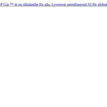
 nu tillgänglig för alla. Levererar agentbaserad AI för global HR-efterl