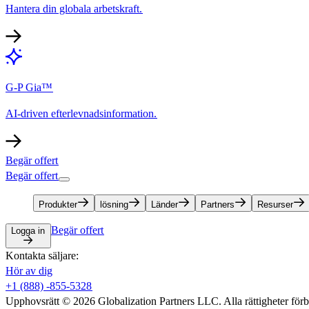
Hantera din globala arbetskraft.​​
G-P Gia™​​
AI-driven efterlevnadsinformation.​​
Begär offert​​
Begär offert​​
Produkter​​
lösning​​
Länder​​
Partners​​
Resurser​​
Begär offert​​
Logga in​​
Kontakta säljare:​​
Hör av dig​​
+1 (888) -855-5328​​
Upphovsrätt © 2026 Globalization Partners LLC. Alla rättigheter förbeh