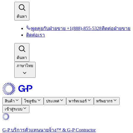
ค้นหา​​
พูดคุยกับฝ่ายขาย +1(888)-855-5328​​
ติดต่อฝ่ายขาย​​
ติดต่อเรา​​
ค้นหา​​
ภาษาไทย
สินค้า​​
โซลูชัน​​
ประเทศ​​
พาร์ทเนอร์​​
ทรัพยากร​​
เข้าสู่ระบบ​​
G-P บริการตัวแทนนายจ้าง™ & G-P Contractor​​