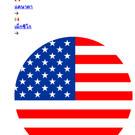
แคนาดา​​
เม็กซิโก​​