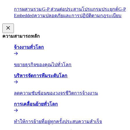
การผสานรวม​​
G-P ส่วนต่อประสานโปรแกรมประยุกต์​​
G-P
Embedded​​
ความปลอดภัยและการปฏิบัติตามกฎระเบียบ​​
ความสามารถหลัก​​
จ้างงานทั่วโลก​​
ขยายธุรกิจของคุณไปทั่วโลก​​
บริหารจัดการทีมระดับโลก​​
ลดความซับซ้อนของวงจรชีวิตการจ้างงาน​​
การเคลื่อนย้ายทั่วโลก​​
ทำให้การย้ายที่อยู่ทุกครั้งประสบความสำเร็จ​​