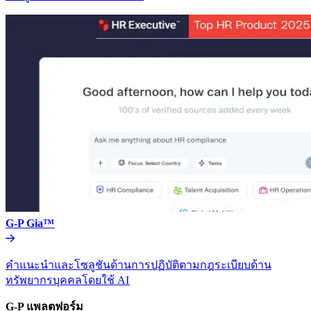
G-P Gia™​​
คำแนะนำและโซลูชันด้านการปฏิบัติตามกฎระเบียบด้าน
ทรัพยากรบุคคลโดยใช้ AI​​
G-P แพลตฟอร์ม​​