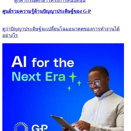
ลูกค้า​​
กรณีศึกษา​​
โครงการสนับสนุน​​
ศูนย์รวมความรู้ด้านปัญญาประดิษฐ์ของ G-P​​
ดูว่าปัญญาประดิษฐ์จะเปลี่ยนโฉมอนาคตของการทำงานได้
อย่างไร​​