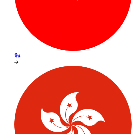
จีน​​