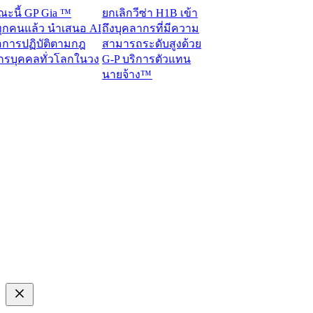
้ GP Gia ™
ยกเลิกวีซ่า H1B เข้า
นแล้ว นำเสนอ AI
ถึงบุคลากรที่มีความ
ารปฏิบัติตามกฎ
สามารถระดับสูงด้วย
ุคคลทั่วโลกในวง
G-P บริการตัวแทน
นายจ้าง™​​