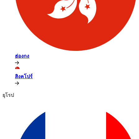
ฮ่องกง​​
สิงคโปร์​​
ยุโรป​​