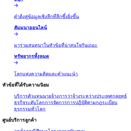
ดำดิ่งสู่ข้อมูลเชิงลึกที่ลึกซึ้งยิ่งขึ้น​​
สัมมนาออนไลน์​​
มาร่วมสนทนาในหัวข้อที่น่าสนใจกันเถอะ​​
ทรัพยากรทั้งหมด​​
โลกแห่งความคิดและคำแนะนำ​​
หัวข้อที่ได้รับความนิยม​​
บริการตัวแทนนายจ้าง​​
การว่าจ้างระหว่างประเทศ​​
กลยุทธ์
ธุรกิจระดับโลก​​
การจัดการการปฏิบัติตามกฎระเบียบ​​
ธุรกรรมทั่วโลก​​
ศูนย์บริการลูกค้า​​