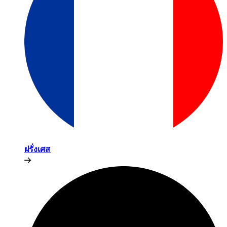
ฝรั่งเศส​​