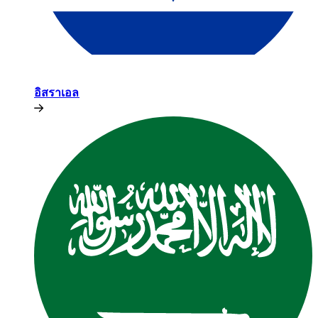
อิสราเอล​​