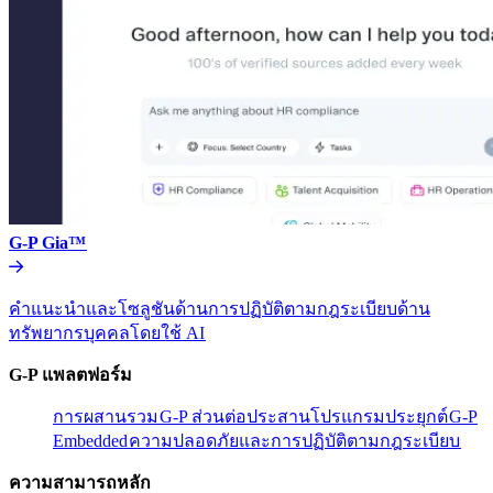
G-P Gia™​​
คำแนะนำและโซลูชันด้านการปฏิบัติตามกฎระเบียบด้าน
ทรัพยากรบุคคลโดยใช้ AI​​
G-P แพลตฟอร์ม​​
การผสานรวม​​
G-P ส่วนต่อประสานโปรแกรมประยุกต์​​
G-P
Embedded​​
ความปลอดภัยและการปฏิบัติตามกฎระเบียบ​​
ความสามารถหลัก​​