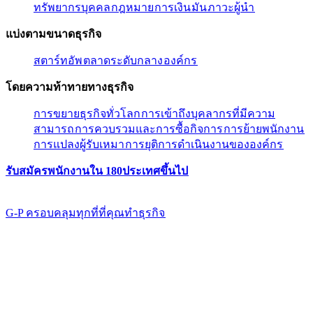
ทรัพยากรบุคคล​​
กฎหมาย​​
การเงิน​​
มัน​​
ภาวะผู้นํา​​
แบ่งตามขนาดธุรกิจ​​
สตาร์ทอัพ​​
ตลาดระดับกลาง​​
องค์กร​​
โดยความท้าทายทางธุรกิจ​​
การขยายธุรกิจทั่วโลก​​
การเข้าถึงบุคลากรที่มีความ
สามารถ​​
การควบรวมและการซื้อกิจการ​​
การย้ายพนักงาน​​
การแปลงผู้รับเหมา​​
การยุติการดำเนินงานขององค์กร​​
รับสมัครพนักงานใน 180ประเทศขึ้นไป​​
G-P ครอบคลุมทุกที่ที่คุณทําธุรกิจ​​