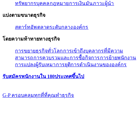
ทรัพยากรบุคคล​​
กฎหมาย​​
การเงิน​​
มัน​​
ภาวะผู้นํา​​
แบ่งตามขนาดธุรกิจ​​
สตาร์ทอัพ​​
ตลาดระดับกลาง​​
องค์กร​​
โดยความท้าทายทางธุรกิจ​​
การขยายธุรกิจทั่วโลก​​
การเข้าถึงบุคลากรที่มีความ
สามารถ​​
การควบรวมและการซื้อกิจการ​​
การย้ายพนักงาน​​
การแปลงผู้รับเหมา​​
การยุติการดำเนินงานขององค์กร​​
รับสมัครพนักงานใน 180ประเทศขึ้นไป​​
G-P ครอบคลุมทุกที่ที่คุณทําธุรกิจ​​