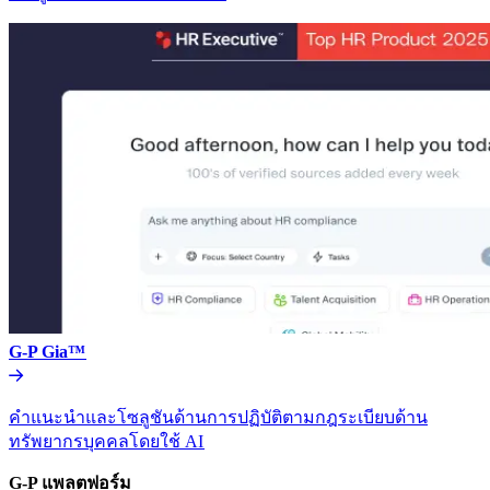
G-P Gia™​​
คำแนะนำและโซลูชันด้านการปฏิบัติตามกฎระเบียบด้าน
ทรัพยากรบุคคลโดยใช้ AI​​
G-P แพลตฟอร์ม​​