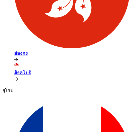
ฮ่องกง​​
สิงคโปร์​​
ยุโรป​​