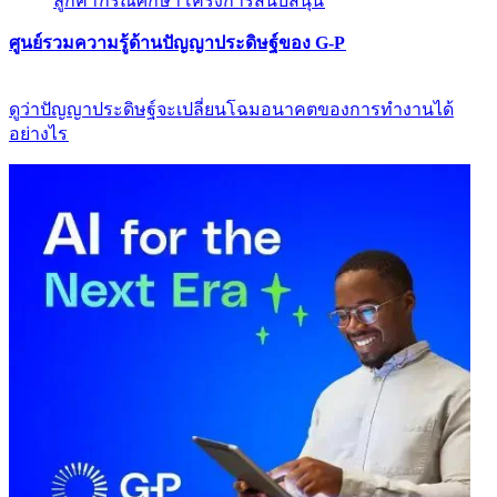
ลูกค้า​​
กรณีศึกษา​​
โครงการสนับสนุน​​
ศูนย์รวมความรู้ด้านปัญญาประดิษฐ์ของ G-P​​
ดูว่าปัญญาประดิษฐ์จะเปลี่ยนโฉมอนาคตของการทำงานได้
อย่างไร​​