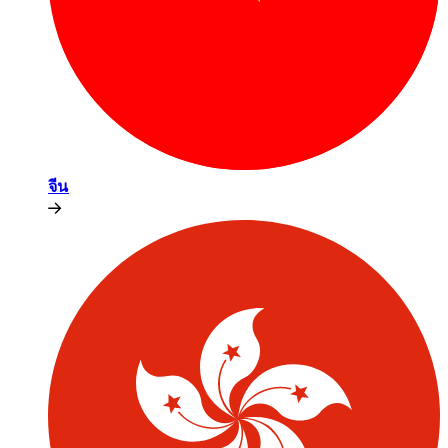
จีน​​