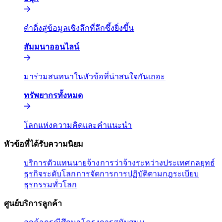
ดำดิ่งสู่ข้อมูลเชิงลึกที่ลึกซึ้งยิ่งขึ้น​​
สัมมนาออนไลน์​​
มาร่วมสนทนาในหัวข้อที่น่าสนใจกันเถอะ​​
ทรัพยากรทั้งหมด​​
โลกแห่งความคิดและคำแนะนำ​​
หัวข้อที่ได้รับความนิยม​​
บริการตัวแทนนายจ้าง​​
การว่าจ้างระหว่างประเทศ​​
กลยุทธ์
ธุรกิจระดับโลก​​
การจัดการการปฏิบัติตามกฎระเบียบ​​
ธุรกรรมทั่วโลก​​
ศูนย์บริการลูกค้า​​