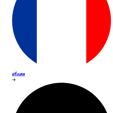
ฝรั่งเศส​​