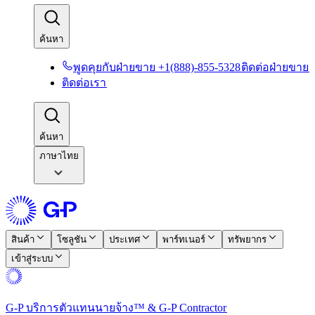
ค้นหา​​
พูดคุยกับฝ่ายขาย +1(888)-855-5328​​
ติดต่อฝ่ายขาย​​
ติดต่อเรา​​
ค้นหา​​
ภาษาไทย
สินค้า​​
โซลูชัน​​
ประเทศ​​
พาร์ทเนอร์​​
ทรัพยากร​​
เข้าสู่ระบบ​​
G-P บริการตัวแทนนายจ้าง™ & G-P Contractor​​