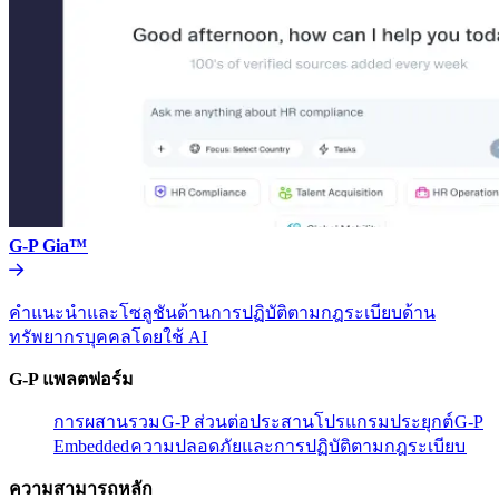
G-P Gia™​​
คำแนะนำและโซลูชันด้านการปฏิบัติตามกฎระเบียบด้าน
ทรัพยากรบุคคลโดยใช้ AI​​
G-P แพลตฟอร์ม​​
การผสานรวม​​
G-P ส่วนต่อประสานโปรแกรมประยุกต์​​
G-P
Embedded​​
ความปลอดภัยและการปฏิบัติตามกฎระเบียบ​​
ความสามารถหลัก​​