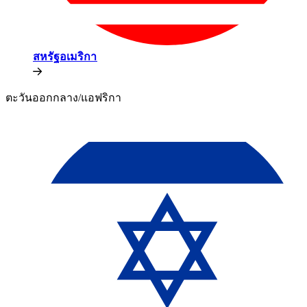
สหรัฐอเมริกา​​
ตะวันออกกลาง/แอฟริกา​​