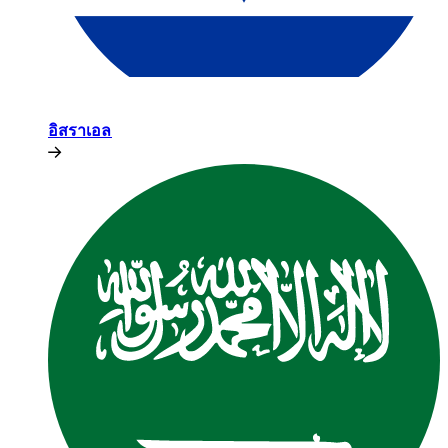
อิสราเอล​​