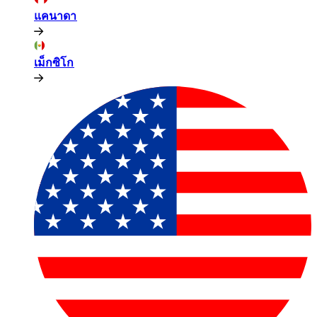
แคนาดา​​
เม็กซิโก​​