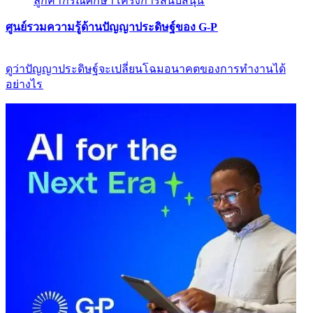
ลูกค้า​​
กรณีศึกษา​​
โครงการสนับสนุน​​
ศูนย์รวมความรู้ด้านปัญญาประดิษฐ์ของ G-P​​
ดูว่าปัญญาประดิษฐ์จะเปลี่ยนโฉมอนาคตของการทำงานได้
อย่างไร​​