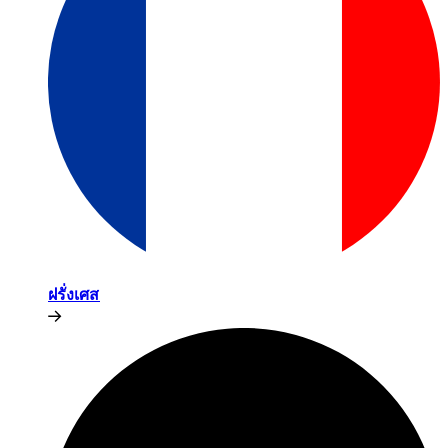
ฝรั่งเศส​​