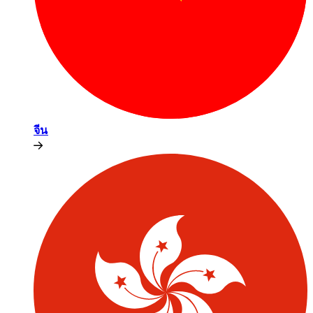
จีน​​