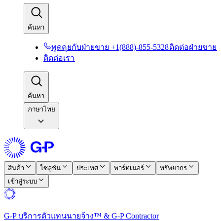
ค้นหา​​
พูดคุยกับฝ่ายขาย +1(888)-855-5328​​
ติดต่อฝ่ายขาย​​
ติดต่อเรา​​
ค้นหา​​
ภาษาไทย
สินค้า​​
โซลูชัน​​
ประเทศ​​
พาร์ทเนอร์​​
ทรัพยากร​​
เข้าสู่ระบบ​​
G-P บริการตัวแทนนายจ้าง™ & G-P Contractor​​