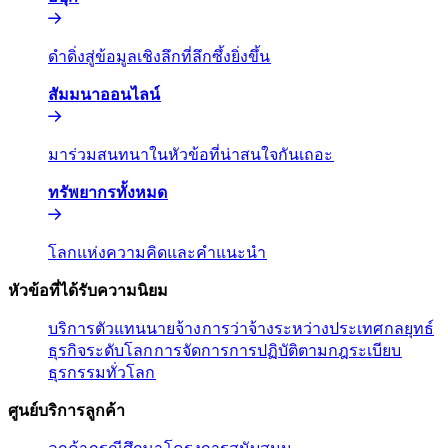
ดำดิ่งสู่ข้อมูลเชิงลึกที่ลึกซึ้งยิ่งขึ้น​​
สัมมนาออนไลน์​​
มาร่วมสนทนาในหัวข้อที่น่าสนใจกันเถอะ​​
ทรัพยากรทั้งหมด​​
โลกแห่งความคิดและคำแนะนำ​​
หัวข้อที่ได้รับความนิยม​​
บริการตัวแทนนายจ้าง​​
การว่าจ้างระหว่างประเทศ​​
กลยุทธ์
ธุรกิจระดับโลก​​
การจัดการการปฏิบัติตามกฎระเบียบ​​
ธุรกรรมทั่วโลก​​
ศูนย์บริการลูกค้า​​