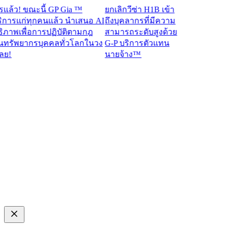
ว! ขณะนี้ GP Gia ™
ยกเลิกวีซ่า H1B เข้า
รแก่ทุกคนแล้ว นำเสนอ AI
ถึงบุคลากรที่มีความ
าพเพื่อการปฏิบัติตามกฎ
สามารถระดับสูงด้วย
ัพยากรบุคคลทั่วโลกในวง
G-P บริการตัวแทน
นายจ้าง™​​