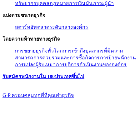
ทรัพยากรบุคคล​​
กฎหมาย​​
การเงิน​​
มัน​​
ภาวะผู้นํา​​
แบ่งตามขนาดธุรกิจ​​
สตาร์ทอัพ​​
ตลาดระดับกลาง​​
องค์กร​​
โดยความท้าทายทางธุรกิจ​​
การขยายธุรกิจทั่วโลก​​
การเข้าถึงบุคลากรที่มีความ
สามารถ​​
การควบรวมและการซื้อกิจการ​​
การย้ายพนักงาน​​
การแปลงผู้รับเหมา​​
การยุติการดำเนินงานขององค์กร​​
รับสมัครพนักงานใน 180ประเทศขึ้นไป​​
G-P ครอบคลุมทุกที่ที่คุณทําธุรกิจ​​