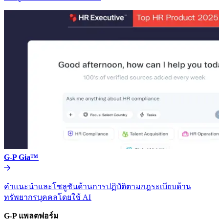
G-P Gia™​​
คำแนะนำและโซลูชันด้านการปฏิบัติตามกฎระเบียบด้าน
ทรัพยากรบุคคลโดยใช้ AI​​
G-P แพลตฟอร์ม​​