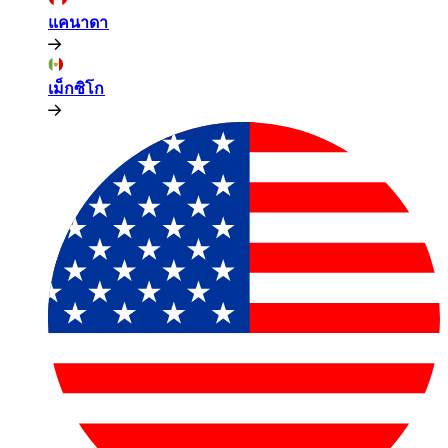
แคนาดา​​
เม็กซิโก​​