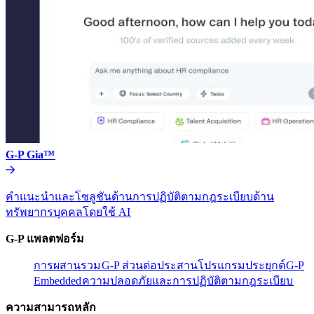
G-P Gia™​​
คำแนะนำและโซลูชันด้านการปฏิบัติตามกฎระเบียบด้าน
ทรัพยากรบุคคลโดยใช้ AI​​
G-P แพลตฟอร์ม​​
การผสานรวม​​
G-P ส่วนต่อประสานโปรแกรมประยุกต์​​
G-P
Embedded​​
ความปลอดภัยและการปฏิบัติตามกฎระเบียบ​​
ความสามารถหลัก​​