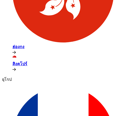
ฮ่องกง​​
สิงคโปร์​​
ยุโรป​​