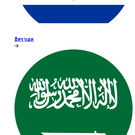
อิสราเอล​​