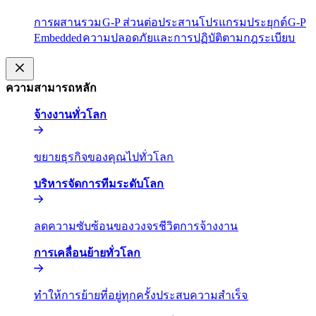
การผสานรวม​​
G-P ส่วนต่อประสานโปรแกรมประยุกต์​​
G-P
Embedded​​
ความปลอดภัยและการปฏิบัติตามกฎระเบียบ​​
ความสามารถหลัก​​
จ้างงานทั่วโลก​​
ขยายธุรกิจของคุณไปทั่วโลก​​
บริหารจัดการทีมระดับโลก​​
ลดความซับซ้อนของวงจรชีวิตการจ้างงาน​​
การเคลื่อนย้ายทั่วโลก​​
ทำให้การย้ายที่อยู่ทุกครั้งประสบความสำเร็จ​​