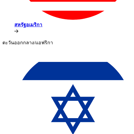
สหรัฐอเมริกา​​
ตะวันออกกลาง/แอฟริกา​​