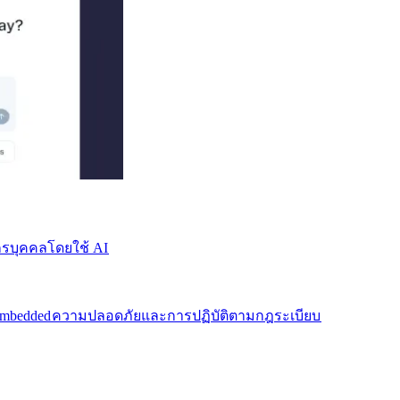
บุคคลโดยใช้ AI​​
mbedded​​
ความปลอดภัยและการปฏิบัติตามกฎระเบียบ​​