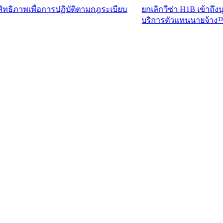
ื่อการปฏิบัติตามกฎระเบียบ
ยกเลิกวีซ่า H1B เข้าถึงบุคลากรที
บริการตัวแทนนายจ้าง™​​