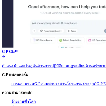
G-P Gia™​​
คำแนะนำและโซลูชันด้านการปฏิบัติตามกฎระเบียบด้านทรัพยากร
G-P แพลตฟอร์ม​​
การผสานรวม​​
G-P ส่วนต่อประสานโปรแกรมประยุกต์​​
G-P E
ความสามารถหลัก​​
จ้างงานทั่วโลก​​