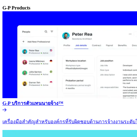
G-P Products​​
G-P บริการตัวแทนนายจ้าง™​​
เครื่องมือสำคัญสำหรับองค์กรที่รับผิดชอบด้านการจ้างงานระดับโล