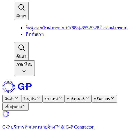
ค้นหา​​
พูดคุยกับฝ่ายขาย +1(888)-855-5328​​
ติดต่อฝ่ายขาย​​
ติดต่อเรา​​
ค้นหา​​
ภาษาไทย
สินค้า​​
โซลูชัน​​
ประเทศ​​
พาร์ทเนอร์​​
ทรัพยากร​​
เข้าสู่ระบบ​​
G-P บริการตัวแทนนายจ้าง™ & G-P Contractor​​