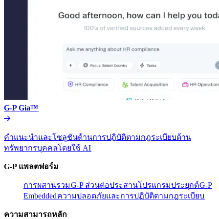
G-P Gia™​​
คำแนะนำและโซลูชันด้านการปฏิบัติตามกฎระเบียบด้าน
ทรัพยากรบุคคลโดยใช้ AI​​
G-P แพลตฟอร์ม​​
การผสานรวม​​
G-P ส่วนต่อประสานโปรแกรมประยุกต์​​
G-P
Embedded​​
ความปลอดภัยและการปฏิบัติตามกฎระเบียบ​​
ความสามารถหลัก​​