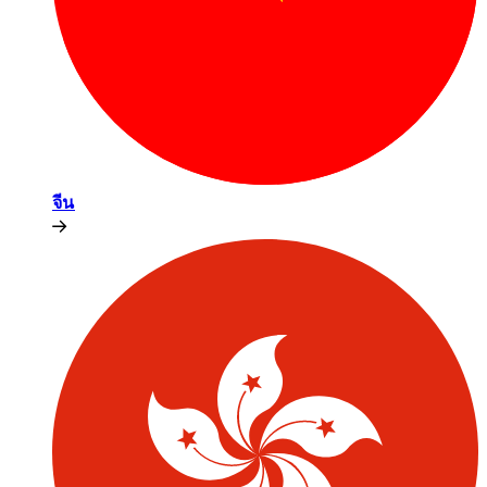
จีน​​