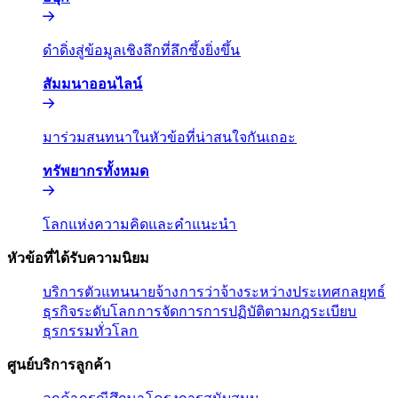
ดำดิ่งสู่ข้อมูลเชิงลึกที่ลึกซึ้งยิ่งขึ้น​​
สัมมนาออนไลน์​​
มาร่วมสนทนาในหัวข้อที่น่าสนใจกันเถอะ​​
ทรัพยากรทั้งหมด​​
โลกแห่งความคิดและคำแนะนำ​​
หัวข้อที่ได้รับความนิยม​​
บริการตัวแทนนายจ้าง​​
การว่าจ้างระหว่างประเทศ​​
กลยุทธ์
ธุรกิจระดับโลก​​
การจัดการการปฏิบัติตามกฎระเบียบ​​
ธุรกรรมทั่วโลก​​
ศูนย์บริการลูกค้า​​