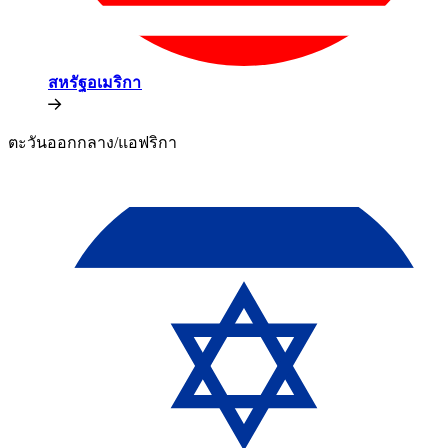
สหรัฐอเมริกา​​
ตะวันออกกลาง/แอฟริกา​​