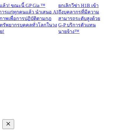
! ขณะนี้ GP Gia ™
ยกเลิกวีซ่า H1B เข้า
แก่ทุกคนแล้ว นำเสนอ AI
ถึงบุคลากรที่มีความ
พเพื่อการปฏิบัติตามกฎ
สามารถระดับสูงด้วย
พยากรบุคคลทั่วโลกในวง
G-P บริการตัวแทน
นายจ้าง™​​