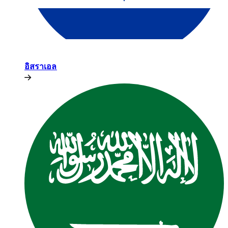
อิสราเอล​​