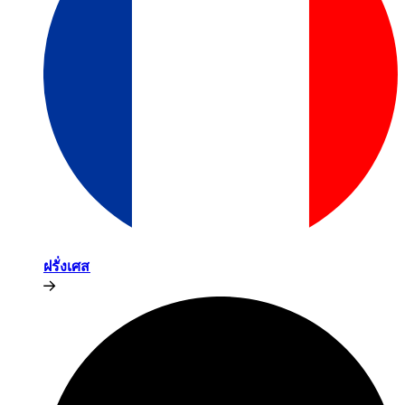
ฝรั่งเศส​​