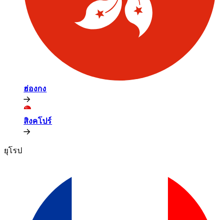
ฮ่องกง​​
สิงคโปร์​​
ยุโรป​​