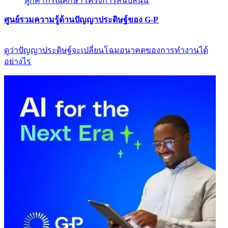
ลูกค้า​​
กรณีศึกษา​​
โครงการสนับสนุน​​
ศูนย์รวมความรู้ด้านปัญญาประดิษฐ์ของ G-P​​
ดูว่าปัญญาประดิษฐ์จะเปลี่ยนโฉมอนาคตของการทำงานได้
อย่างไร​​