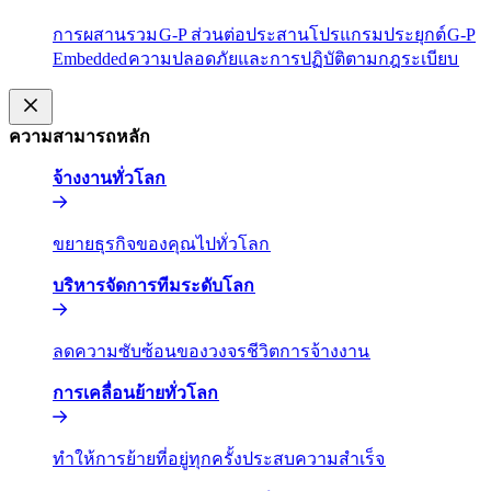
การผสานรวม​​
G-P ส่วนต่อประสานโปรแกรมประยุกต์​​
G-P
Embedded​​
ความปลอดภัยและการปฏิบัติตามกฎระเบียบ​​
ความสามารถหลัก​​
จ้างงานทั่วโลก​​
ขยายธุรกิจของคุณไปทั่วโลก​​
บริหารจัดการทีมระดับโลก​​
ลดความซับซ้อนของวงจรชีวิตการจ้างงาน​​
การเคลื่อนย้ายทั่วโลก​​
ทำให้การย้ายที่อยู่ทุกครั้งประสบความสำเร็จ​​