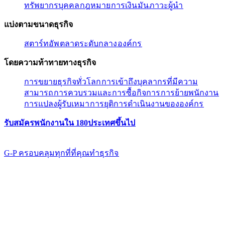
ทรัพยากรบุคคล​​
กฎหมาย​​
การเงิน​​
มัน​​
ภาวะผู้นํา​​
แบ่งตามขนาดธุรกิจ​​
สตาร์ทอัพ​​
ตลาดระดับกลาง​​
องค์กร​​
โดยความท้าทายทางธุรกิจ​​
การขยายธุรกิจทั่วโลก​​
การเข้าถึงบุคลากรที่มีความ
สามารถ​​
การควบรวมและการซื้อกิจการ​​
การย้ายพนักงาน​​
การแปลงผู้รับเหมา​​
การยุติการดำเนินงานขององค์กร​​
รับสมัครพนักงานใน 180ประเทศขึ้นไป​​
G-P ครอบคลุมทุกที่ที่คุณทําธุรกิจ​​