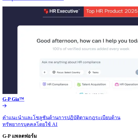
G-P Gia™​​
คำแนะนำและโซลูชันด้านการปฏิบัติตามกฎระเบียบด้าน
ทรัพยากรบุคคลโดยใช้ AI​​
G-P แพลตฟอร์ม​​