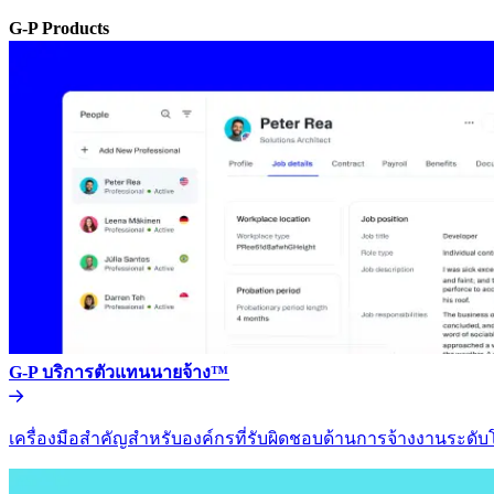
G-P Products​​
G-P บริการตัวแทนนายจ้าง™​​
เครื่องมือสำคัญสำหรับองค์กรที่รับผิดชอบด้านการจ้างงานระดับโล