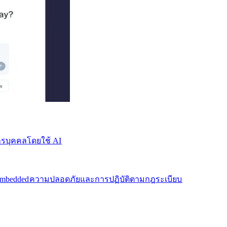
บุคคลโดยใช้ AI​​
mbedded​​
ความปลอดภัยและการปฏิบัติตามกฎระเบียบ​​