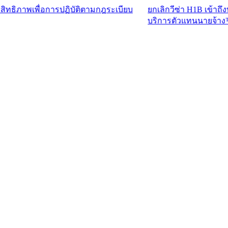
ื่อการปฏิบัติตามกฎระเบียบ
ยกเลิกวีซ่า H1B เข้าถึงบุคลากรท
บริการตัวแทนนายจ้าง™​​