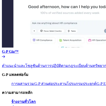
G-P Gia™​​
คำแนะนำและโซลูชันด้านการปฏิบัติตามกฎระเบียบด้านทรัพยากร
G-P แพลตฟอร์ม​​
การผสานรวม​​
G-P ส่วนต่อประสานโปรแกรมประยุกต์​​
G-P E
ความสามารถหลัก​​
จ้างงานทั่วโลก​​