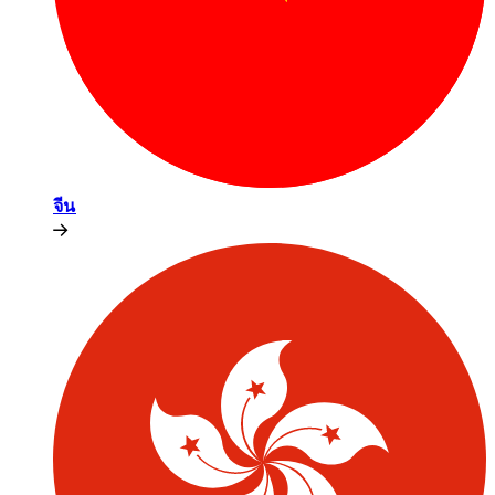
จีน​​