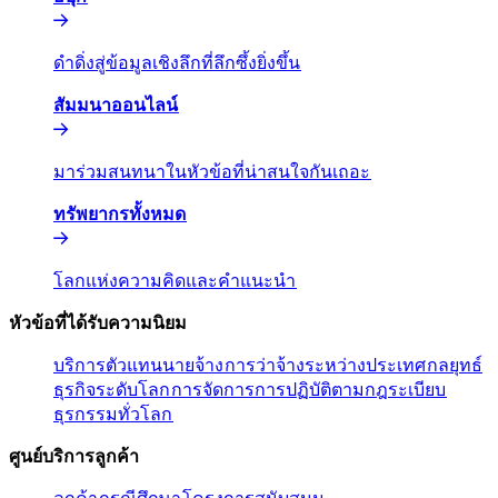
ดำดิ่งสู่ข้อมูลเชิงลึกที่ลึกซึ้งยิ่งขึ้น​​
สัมมนาออนไลน์​​
มาร่วมสนทนาในหัวข้อที่น่าสนใจกันเถอะ​​
ทรัพยากรทั้งหมด​​
โลกแห่งความคิดและคำแนะนำ​​
หัวข้อที่ได้รับความนิยม​​
บริการตัวแทนนายจ้าง​​
การว่าจ้างระหว่างประเทศ​​
กลยุทธ์
ธุรกิจระดับโลก​​
การจัดการการปฏิบัติตามกฎระเบียบ​​
ธุรกรรมทั่วโลก​​
ศูนย์บริการลูกค้า​​