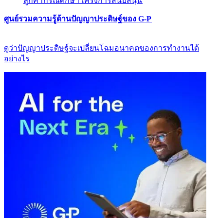
ลูกค้า​​
กรณีศึกษา​​
โครงการสนับสนุน​​
ศูนย์รวมความรู้ด้านปัญญาประดิษฐ์ของ G-P​​
ดูว่าปัญญาประดิษฐ์จะเปลี่ยนโฉมอนาคตของการทำงานได้
อย่างไร​​