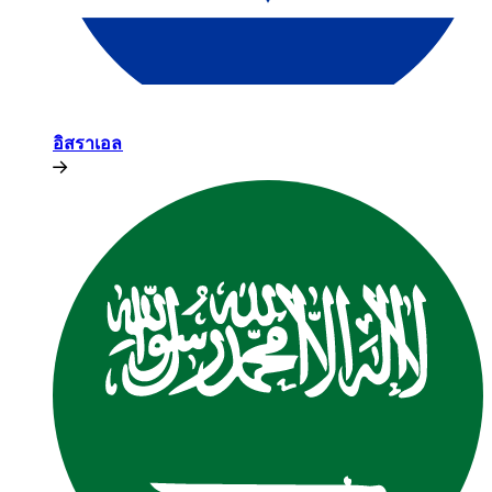
อิสราเอล​​