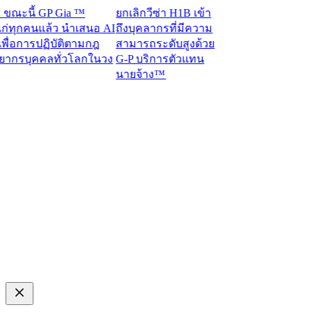
ะนี้ GP Gia ™
ยกเลิกวีซ่า H1B เข้า
ทุกคนแล้ว นำเสนอ AI
ถึงบุคลากรที่มีความ
่อการปฏิบัติตามกฎ
สามารถระดับสูงด้วย
กรบุคคลทั่วโลกในวง
G-P บริการตัวแทน
นายจ้าง™​​