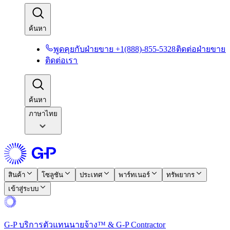
ค้นหา​​
พูดคุยกับฝ่ายขาย +1(888)-855-5328​​
ติดต่อฝ่ายขาย​​
ติดต่อเรา​​
ค้นหา​​
ภาษาไทย
สินค้า​​
โซลูชัน​​
ประเทศ​​
พาร์ทเนอร์​​
ทรัพยากร​​
เข้าสู่ระบบ​​
G-P บริการตัวแทนนายจ้าง™ & G-P Contractor​​