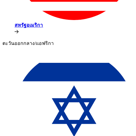
สหรัฐอเมริกา​​
ตะวันออกกลาง/แอฟริกา​​