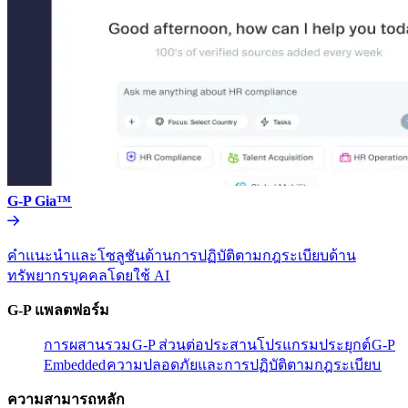
G-P Gia™​​
คำแนะนำและโซลูชันด้านการปฏิบัติตามกฎระเบียบด้าน
ทรัพยากรบุคคลโดยใช้ AI​​
G-P แพลตฟอร์ม​​
การผสานรวม​​
G-P ส่วนต่อประสานโปรแกรมประยุกต์​​
G-P
Embedded​​
ความปลอดภัยและการปฏิบัติตามกฎระเบียบ​​
ความสามารถหลัก​​