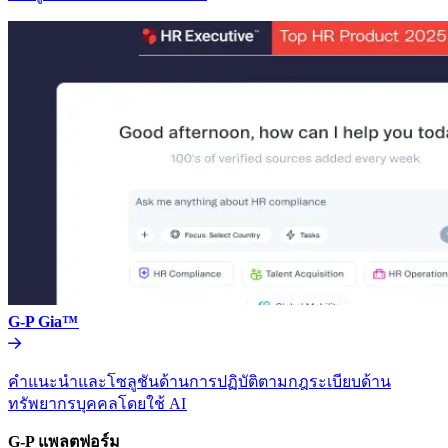
G-P Gia™​​
คำแนะนำและโซลูชันด้านการปฏิบัติตามกฎระเบียบด้าน
ทรัพยากรบุคคลโดยใช้ AI​​
G-P แพลตฟอร์ม​​