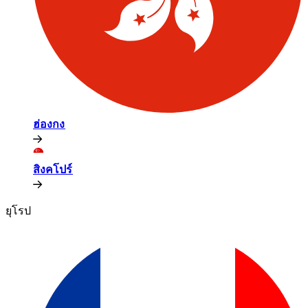
ฮ่องกง​​
สิงคโปร์​​
ยุโรป​​