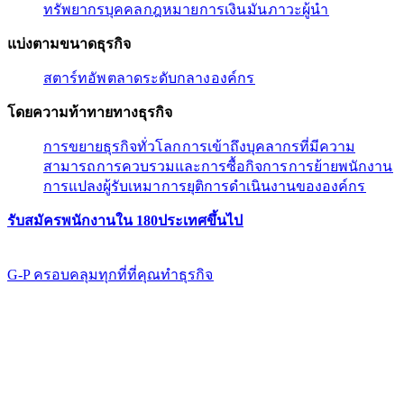
ทรัพยากรบุคคล​​
กฎหมาย​​
การเงิน​​
มัน​​
ภาวะผู้นํา​​
แบ่งตามขนาดธุรกิจ​​
สตาร์ทอัพ​​
ตลาดระดับกลาง​​
องค์กร​​
โดยความท้าทายทางธุรกิจ​​
การขยายธุรกิจทั่วโลก​​
การเข้าถึงบุคลากรที่มีความ
สามารถ​​
การควบรวมและการซื้อกิจการ​​
การย้ายพนักงาน​​
การแปลงผู้รับเหมา​​
การยุติการดำเนินงานขององค์กร​​
รับสมัครพนักงานใน 180ประเทศขึ้นไป​​
G-P ครอบคลุมทุกที่ที่คุณทําธุรกิจ​​