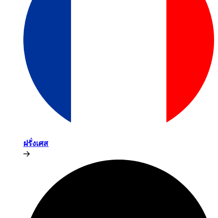
ฝรั่งเศส​​