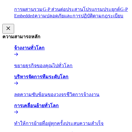
การผสานรวม​​
G-P ส่วนต่อประสานโปรแกรมประยุกต์​​
G-P
Embedded​​
ความปลอดภัยและการปฏิบัติตามกฎระเบียบ​​
ความสามารถหลัก​​
จ้างงานทั่วโลก​​
ขยายธุรกิจของคุณไปทั่วโลก​​
บริหารจัดการทีมระดับโลก​​
ลดความซับซ้อนของวงจรชีวิตการจ้างงาน​​
การเคลื่อนย้ายทั่วโลก​​
ทำให้การย้ายที่อยู่ทุกครั้งประสบความสำเร็จ​​