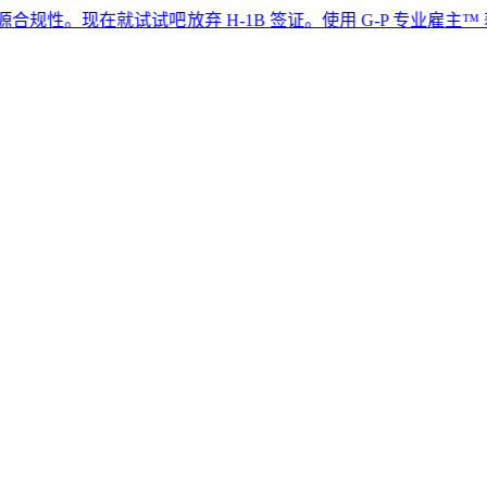
现在就试试吧​​
放弃 H-1B 签证。使用 G-P 专业雇主™ 获取顶尖人