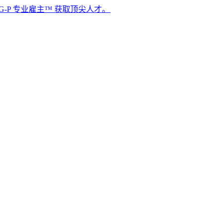
业雇主™ 获取顶尖人才。​​