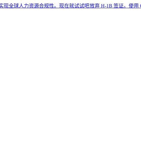
人力资源合规性。现在就试试吧​​
放弃 H-1B 签证。使用 G-P 专