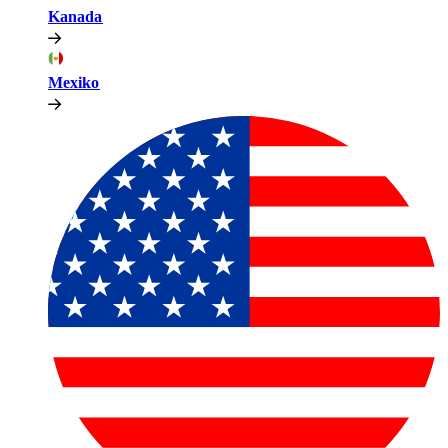
Kanada​​
Mexiko​​