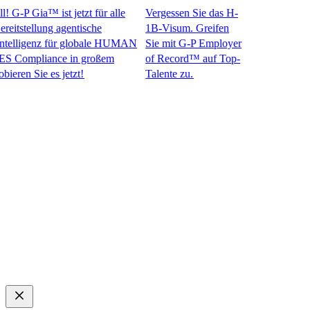
G-P Gia™ ist jetzt für alle
Vergessen Sie das H-
stellung agentische
1B-Visum. Greifen
lligenz für globale HUMAN
Sie mit G-P Employer
pliance in großem
of Record™ auf Top-
 Sie es jetzt!​​
Talente zu.​​