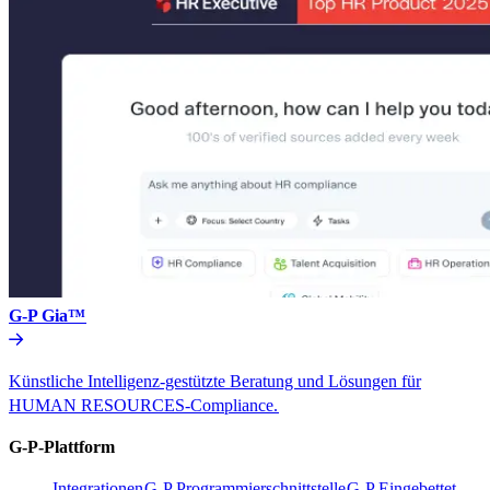
G-P Gia™​​
Künstliche Intelligenz-gestützte Beratung und Lösungen für
HUMAN RESOURCES-Compliance.​​
G-P-Plattform​​
Integrationen​​
G-P Programmierschnittstelle​​
G-P Eingebettet​​