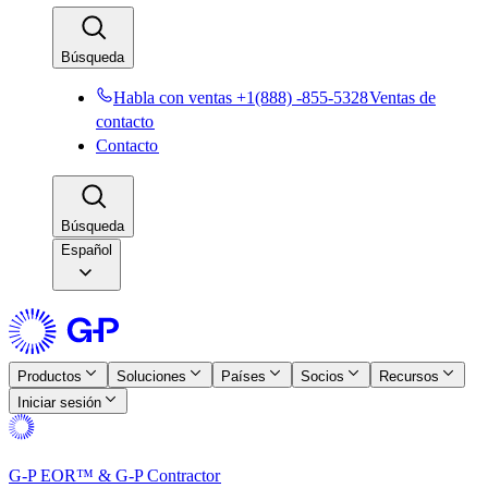
Búsqueda​​
Habla con ventas +1(888) -855-5328​​
Ventas de
contacto​​
Contacto​​
Búsqueda​​
Español
Productos​​
Soluciones​​
Países​​
Socios​​
Recursos​​
Iniciar sesión​​
G-P EOR™ & G-P Contractor​​