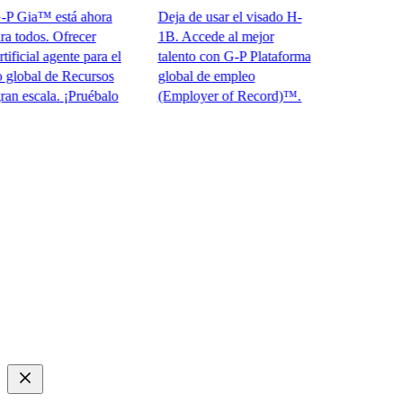
Gia™ está ahora
Deja de usar el visado H-
odos. Ofrecer
1B. Accede al mejor
cial agente para el
talento con G-P Plataforma
bal de Recursos
global de empleo
scala. ¡Pruébalo
(Employer of Record)™.​​