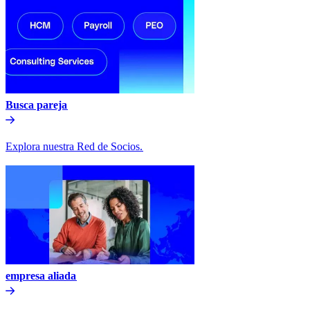
Busca pareja​​
Explora nuestra Red de Socios.​​
empresa aliada​​