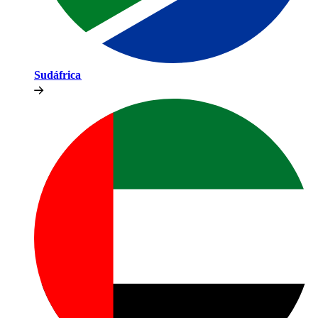
Sudáfrica​​