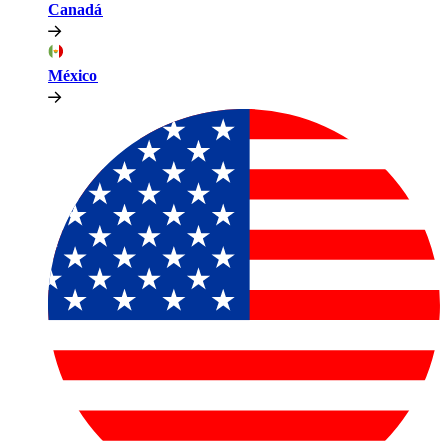
Canadá​​
México​​