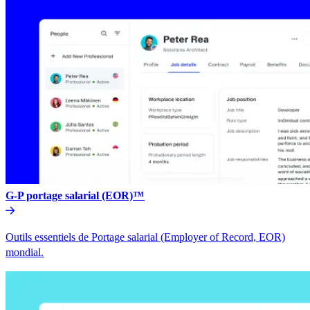
G-P portage salarial (EOR)™​​
Outils essentiels de Portage salarial (Employer of Record, EOR)
mondial.​​