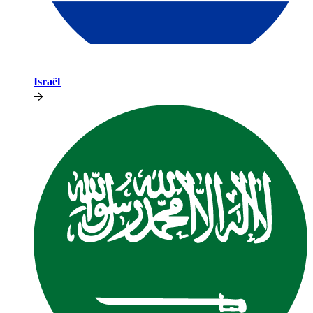
Israël​​