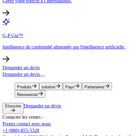
Gérez votre effectif à l’international.​​
G-P Gia™​​
Intelligence de conformité alimentée par l'intelligence artificielle.​​
Demander un devis​​
Demander un devis​​
Produits​​
solution​​
Pays​​
Partenaires​​
Ressources​​
Demander un devis​​
S'inscrire​​
Contacter les ventes :​​
Prenez contact avec nous​​
+1 (888)-855-5328​​