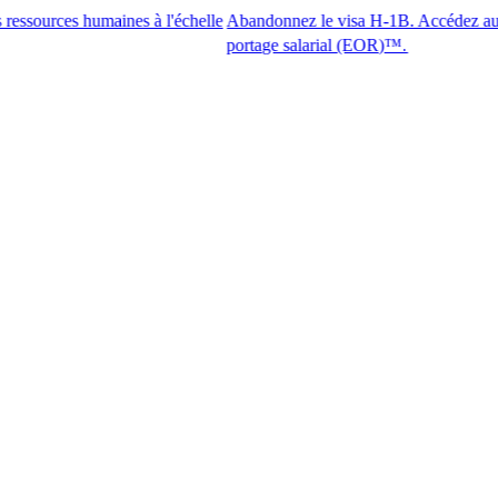
 humaines à l'échelle
Abandonnez le visa H-1B. Accédez aux meilleurs 
portage salarial (EOR)™.​​