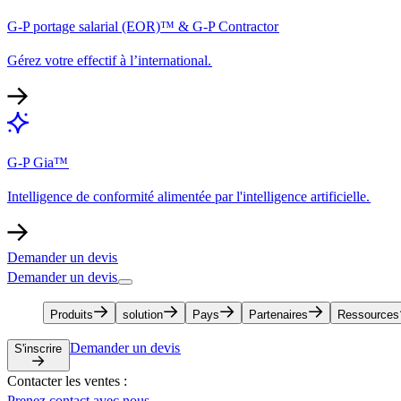
G-P portage salarial (EOR)™ & G-P Contractor​​
Gérez votre effectif à l’international.​​
G-P Gia™​​
Intelligence de conformité alimentée par l'intelligence artificielle.​​
Demander un devis​​
Demander un devis​​
Produits​​
solution​​
Pays​​
Partenaires​​
Ressources​​
Demander un devis​​
S'inscrire​​
Contacter les ventes :​​
Prenez contact avec nous​​