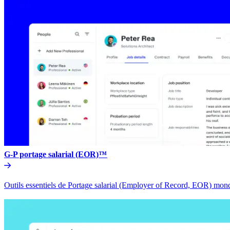
G-P portage salarial (EOR)™​​
Outils essentiels de Portage salarial (Employer of Record, EOR) mondia