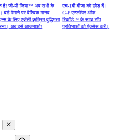
जी-पी जिया™ अब सभी के
एच-1बी वीजा को छोड़ दें।
 पैमाने पर वैश्विक मानव
G-P एम्प्लॉयर ऑफ
 लिए एजेंसी कृत्रिम बुद्धिमत्ता
रिकॉर्ड™ के साथ टॉप
 अब इसे आजमाओ!​​
प्रतिभाओं को ऐक्सेस करें।​​