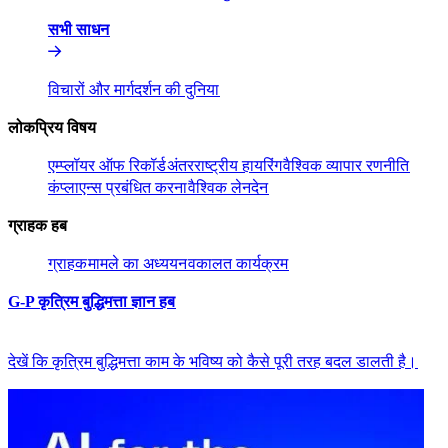
सभी साधन​​
विचारों और मार्गदर्शन की दुनिया​​
लोकप्रिय विषय​​
एम्प्लॉयर ऑफ रिकॉर्ड​​
अंतरराष्ट्रीय हायरिंग​​
वैश्विक व्यापार रणनीति​​
कंप्लाएन्स प्रबंधित करना​​
वैश्विक लेनदेन​​
ग्राहक हब​​
ग्राहक​​
मामले का अध्ययन​​
वकालत कार्यक्रम​​
G-P कृत्रिम बुद्धिमत्ता ज्ञान हब​​
देखें कि कृत्रिम बुद्धिमत्ता काम के भविष्य को कैसे पूरी तरह बदल डालती है।​​