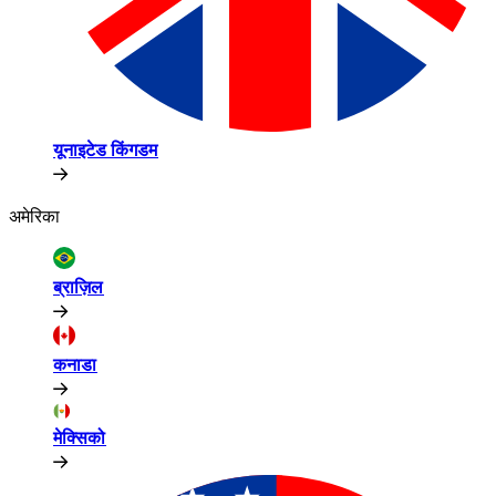
यूनाइटेड किंगडम​​
अमेरिका​​
ब्राज़िल​​
कनाडा​​
मेक्सिको​​