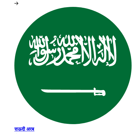
सऊदी अरब​​