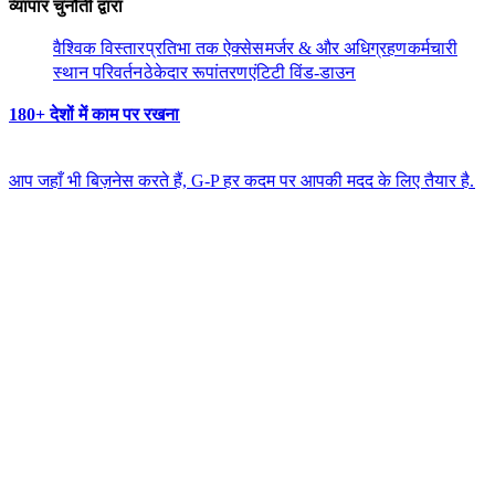
व्यापार चुनौती द्वारा​​
वैश्विक विस्तार​​
प्रतिभा तक ऐक्सेस​​
मर्जर & और अधिग्रहण​​
कर्मचारी
स्थान परिवर्तन​​
ठेकेदार रूपांतरण​​
एंटिटी विंड-डाउन​​
180+ देशों में काम पर रखना​​
आप जहाँ भी बिज़नेस करते हैं, G-P हर कदम पर आपकी मदद के लिए तैयार है.​​