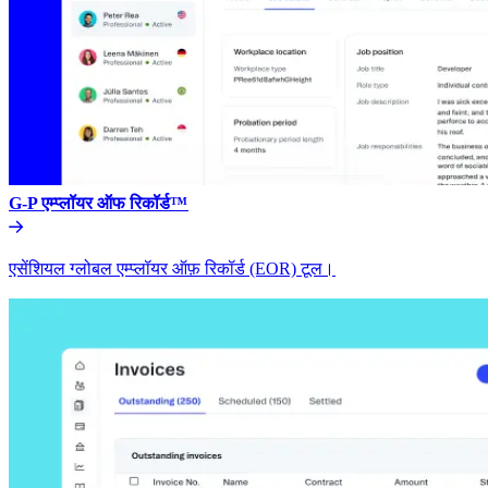
G-P एम्प्लॉयर ऑफ रिकॉर्ड™​​
एसेंशियल ग्लोबल एम्प्लॉयर ऑफ़ रिकॉर्ड (EOR) टूल।​​