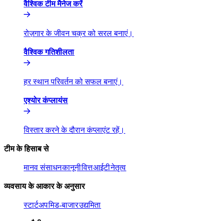
वैश्विक टीम मैनेज करें​​
रोज़गार के जीवन चक्र को सरल बनाएं।​​
वैश्विक गतिशीलता​​
हर स्थान परिवर्तन को सफल बनाएं।​​
एश्योर कंप्लायंस​​
विस्तार करने के दौरान कंप्लाएंट रहें।​​
टीम के हिसाब से​​
मानव संसाधन​​
कानूनी​​
वित्त​​
आईटी​​
नेतृत्व​​
व्यवसाय के आकार के अनुसार​​
स्टार्टअप​​
मिड-बाजार​​
उद्यमिता​​