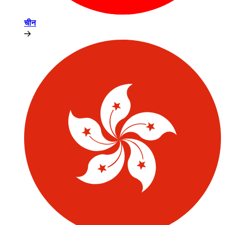
चीन​​