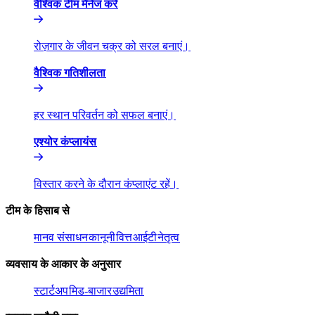
वैश्विक टीम मैनेज करें​​
रोज़गार के जीवन चक्र को सरल बनाएं।​​
वैश्विक गतिशीलता​​
हर स्थान परिवर्तन को सफल बनाएं।​​
एश्योर कंप्लायंस​​
विस्तार करने के दौरान कंप्लाएंट रहें।​​
टीम के हिसाब से​​
मानव संसाधन​​
कानूनी​​
वित्त​​
आईटी​​
नेतृत्व​​
व्यवसाय के आकार के अनुसार​​
स्टार्टअप​​
मिड-बाजार​​
उद्यमिता​​