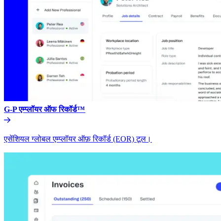
G-P एम्प्लॉयर ऑफ रिकॉर्ड™​​
एसेंशियल ग्लोबल एम्प्लॉयर ऑफ़ रिकॉर्ड (EOR) टूल।​​