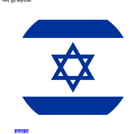
मध्य पूर्व/अफ्रीका​​
इज़राइल​​