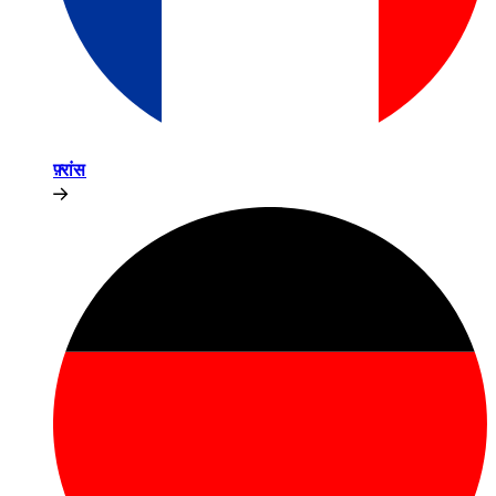
फ़्रांस​​