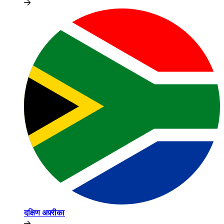
दक्षिण अफ़्रीका​​