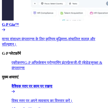
G-P Gia™​​
मानव संसाधन कंप्लाएन्स के लिए कृत्रिम बुद्धिमत्ता-संचालित सलाह और
सॉल्यूशन।​​
G-P प्लेटफ़ॉर्म​​
एकीकरण​​
G-P अप्लिकेशन प्रोग्रामिंग इंटरफ़ेस​​
जी-पी एंबेडेड​​
सुरक्षा &
कंप्लाएन्स​​
मुख्य क्षमताएं​​
वैश्विक स्तर पर काम पर रखना​​
विश्व स्तर पर अपने व्यवसाय का विस्तार करें।​​