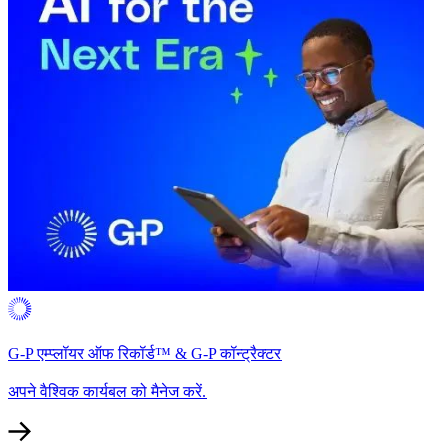
G-P एम्प्लॉयर ऑफ रिकॉर्ड™ & G-P कॉन्ट्रैक्टर​​
अपने वैश्विक कार्यबल को मैनेज करें.​​