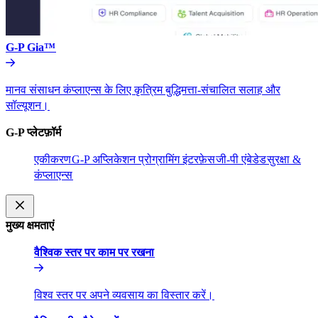
G-P Gia™​​
मानव संसाधन कंप्लाएन्स के लिए कृत्रिम बुद्धिमत्ता-संचालित सलाह और
सॉल्यूशन।​​
G-P प्लेटफ़ॉर्म​​
एकीकरण​​
G-P अप्लिकेशन प्रोग्रामिंग इंटरफ़ेस​​
जी-पी एंबेडेड​​
सुरक्षा &
कंप्लाएन्स​​
मुख्य क्षमताएं​​
वैश्विक स्तर पर काम पर रखना​​
विश्व स्तर पर अपने व्यवसाय का विस्तार करें।​​