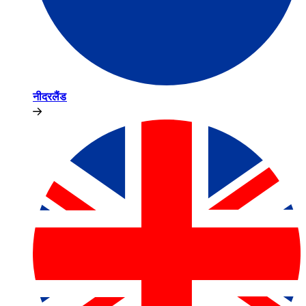
नीदरलैंड​​