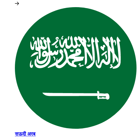
सऊदी अरब​​