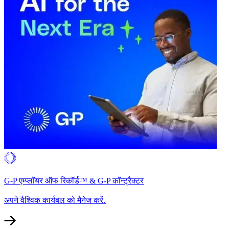
G-P एम्प्लॉयर ऑफ रिकॉर्ड™ & G-P कॉन्ट्रैक्टर​​
अपने वैश्विक कार्यबल को मैनेज करें.​​