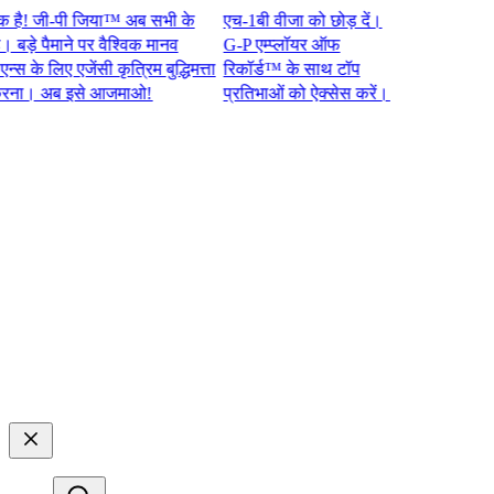
 जी-पी जिया™ अब सभी के
एच-1बी वीजा को छोड़ दें।
े पैमाने पर वैश्विक मानव
G-P एम्प्लॉयर ऑफ
 लिए एजेंसी कृत्रिम बुद्धिमत्ता
रिकॉर्ड™ के साथ टॉप
 अब इसे आजमाओ!​​
प्रतिभाओं को ऐक्सेस करें।​​