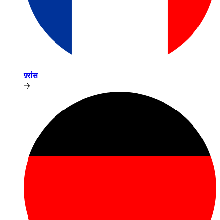
फ़्रांस​​