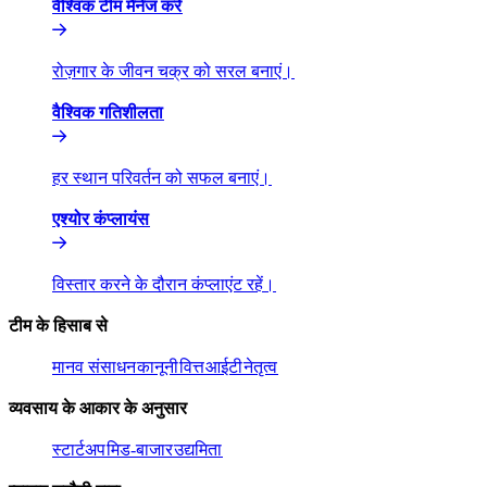
वैश्विक टीम मैनेज करें​​
रोज़गार के जीवन चक्र को सरल बनाएं।​​
वैश्विक गतिशीलता​​
हर स्थान परिवर्तन को सफल बनाएं।​​
एश्योर कंप्लायंस​​
विस्तार करने के दौरान कंप्लाएंट रहें।​​
टीम के हिसाब से​​
मानव संसाधन​​
कानूनी​​
वित्त​​
आईटी​​
नेतृत्व​​
व्यवसाय के आकार के अनुसार​​
स्टार्टअप​​
मिड-बाजार​​
उद्यमिता​​