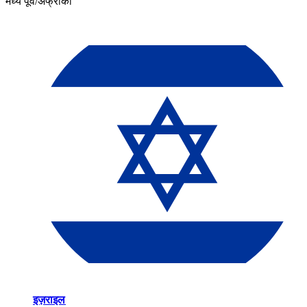
मध्य पूर्व/अफ्रीका​​
इज़राइल​​