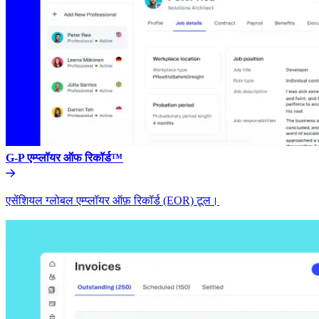
G-P एम्प्लॉयर ऑफ रिकॉर्ड™​​
एसेंशियल ग्लोबल एम्प्लॉयर ऑफ़ रिकॉर्ड (EOR) टूल।​​