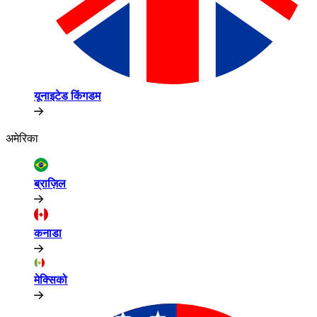
यूनाइटेड किंगडम​​
अमेरिका​​
ब्राज़िल​​
कनाडा​​
मेक्सिको​​