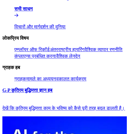
सभी साधन​​
विचारों और मार्गदर्शन की दुनिया​​
लोकप्रिय विषय​​
एम्प्लॉयर ऑफ रिकॉर्ड​​
अंतरराष्ट्रीय हायरिंग​​
वैश्विक व्यापार रणनीति​​
कंप्लाएन्स प्रबंधित करना​​
वैश्विक लेनदेन​​
ग्राहक हब​​
ग्राहक​​
मामले का अध्ययन​​
वकालत कार्यक्रम​​
G-P कृत्रिम बुद्धिमत्ता ज्ञान हब​​
देखें कि कृत्रिम बुद्धिमत्ता काम के भविष्य को कैसे पूरी तरह बदल डालती है।​​