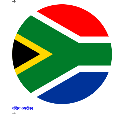
दक्षिण अफ़्रीका​​