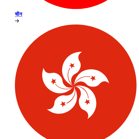
चीन​​