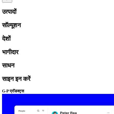
उत्पादों​​
सॉल्यूशन​​
देशों​​
भागीदार​​
साधन​​
साइन इन करें​​
G-P प्रॉडक्ट्स​​