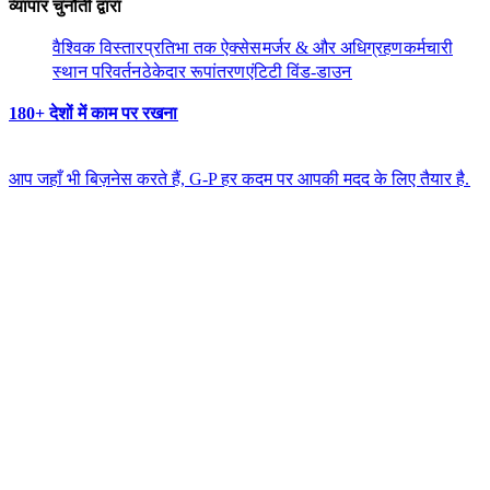
व्यापार चुनौती द्वारा​​
वैश्विक विस्तार​​
प्रतिभा तक ऐक्सेस​​
मर्जर & और अधिग्रहण​​
कर्मचारी
स्थान परिवर्तन​​
ठेकेदार रूपांतरण​​
एंटिटी विंड-डाउन​​
180+ देशों में काम पर रखना​​
आप जहाँ भी बिज़नेस करते हैं, G-P हर कदम पर आपकी मदद के लिए तैयार है.​​