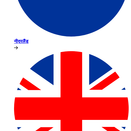
नीदरलैंड​​