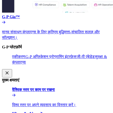
G-P Gia™​​
मानव संसाधन कंप्लाएन्स के लिए कृत्रिम बुद्धिमत्ता-संचालित सलाह और
सॉल्यूशन।​​
G-P प्लेटफ़ॉर्म​​
एकीकरण​​
G-P अप्लिकेशन प्रोग्रामिंग इंटरफ़ेस​​
जी-पी एंबेडेड​​
सुरक्षा &
कंप्लाएन्स​​
मुख्य क्षमताएं​​
वैश्विक स्तर पर काम पर रखना​​
विश्व स्तर पर अपने व्यवसाय का विस्तार करें।​​