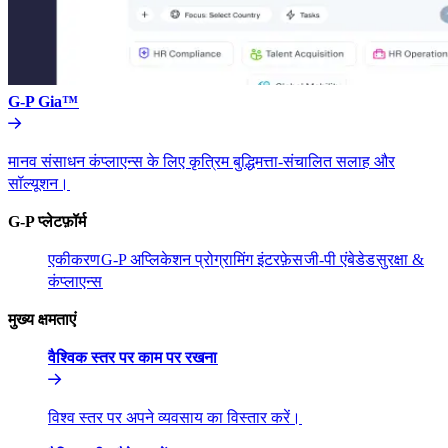
G-P Gia™​​
मानव संसाधन कंप्लाएन्स के लिए कृत्रिम बुद्धिमत्ता-संचालित सलाह और
सॉल्यूशन।​​
G-P प्लेटफ़ॉर्म​​
एकीकरण​​
G-P अप्लिकेशन प्रोग्रामिंग इंटरफ़ेस​​
जी-पी एंबेडेड​​
सुरक्षा &
कंप्लाएन्स​​
मुख्य क्षमताएं​​
वैश्विक स्तर पर काम पर रखना​​
विश्व स्तर पर अपने व्यवसाय का विस्तार करें।​​