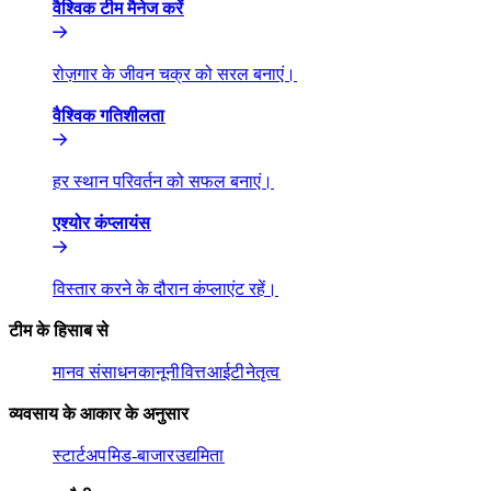
वैश्विक टीम मैनेज करें​​
रोज़गार के जीवन चक्र को सरल बनाएं।​​
वैश्विक गतिशीलता​​
हर स्थान परिवर्तन को सफल बनाएं।​​
एश्योर कंप्लायंस​​
विस्तार करने के दौरान कंप्लाएंट रहें।​​
टीम के हिसाब से​​
मानव संसाधन​​
कानूनी​​
वित्त​​
आईटी​​
नेतृत्व​​
व्यवसाय के आकार के अनुसार​​
स्टार्टअप​​
मिड-बाजार​​
उद्यमिता​​