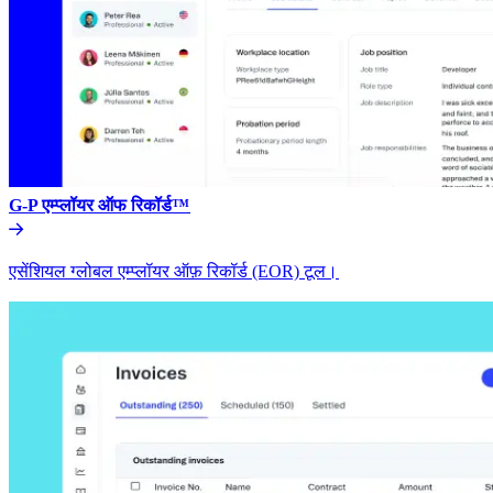
G-P एम्प्लॉयर ऑफ रिकॉर्ड™​​
एसेंशियल ग्लोबल एम्प्लॉयर ऑफ़ रिकॉर्ड (EOR) टूल।​​