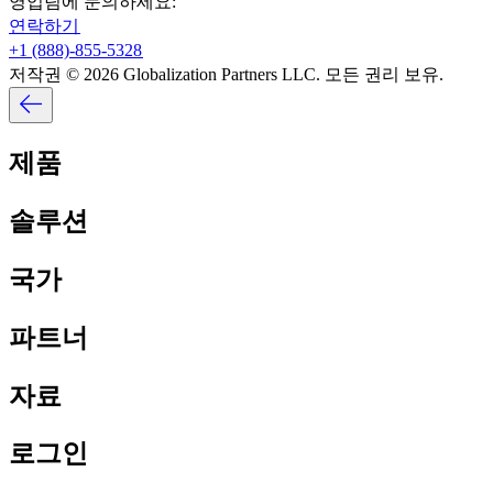
영업팀에 문의하세요:​​
연락하기​​
+1 (888)-855-5328​​
저작권 © 2026 Globalization Partners LLC. 모든 권리 보유.​​
제품​​
솔루션​​
국가​​
파트너​​
자료​​
로그인​​