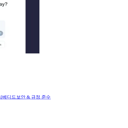
 임베디드​​
보안 & 규정 준수​​