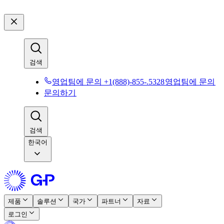
검색​​
영업팀에 문의 +1(888)-855-.5328​​
영업팀에 문의​​
문의하기​​
검색​​
한국어
제품​​
솔루션​​
국가​​
파트너​​
자료​​
로그인​​