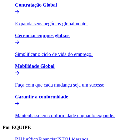
Contratação Global​​
Expanda seus negócios globalmente.​​
Gerenciar equipes globais​​
Simplificar o ciclo de vida do emprego.​​
Mobilidade Global​​
Faça com que cada mudança seja um sucesso.​​
Garantir a conformidade​​
Mantenha-se em conformidade enquanto expande.​​
Por EQUIPE​​
RH​​
Jurídico​​
Financiar​​
ISTO​​
Liderança​​