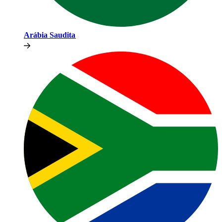
Arábia Saudita​​