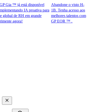
ia ™ já está disponível
Abandone o visto H-
ementando IA proativa para
1B. Tenha acesso aos
obal de RH em grande
melhores talentos com
te agora!​​
GP EOR ™ .​​