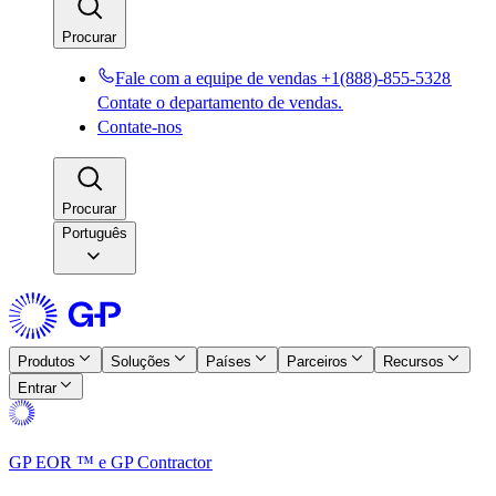
Procurar​​
Fale com a equipe de vendas +1(888)-855-5328​​
Contate o departamento de vendas.​​
Contate-nos​​
Procurar​​
Português
Produtos​​
Soluções​​
Países​​
Parceiros​​
Recursos​​
Entrar​​
GP EOR ™ e GP Contractor​​