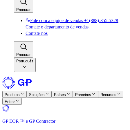
Procurar​​
Fale com a equipe de vendas +1(888)-855-5328​​
Contate o departamento de vendas.​​
Contate-nos​​
Procurar​​
Português
Produtos​​
Soluções​​
Países​​
Parceiros​​
Recursos​​
Entrar​​
GP EOR ™ e GP Contractor​​