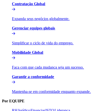
Contratação Global​​
Expanda seus negócios globalmente.​​
Gerenciar equipes globais​​
Simplificar o ciclo de vida do emprego.​​
Mobilidade Global​​
Faça com que cada mudança seja um sucesso.​​
Garantir a conformidade​​
Mantenha-se em conformidade enquanto expande.​​
Por EQUIPE​​
RH​​
Jurídico​​
Financiar​​
ISTO​​
Liderança​​