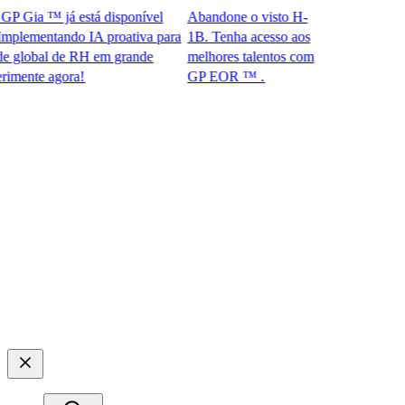
Gia ™ já está disponível
Abandone o visto H-
ementando IA proativa para
1B. Tenha acesso aos
obal de RH em grande
melhores talentos com
te agora!​​
GP EOR ™ .​​