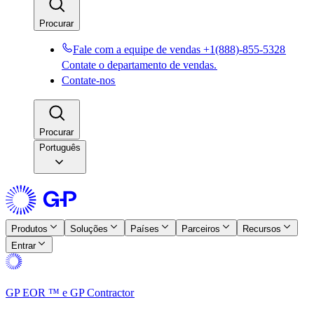
Procurar​​
Fale com a equipe de vendas +1(888)-855-5328​​
Contate o departamento de vendas.​​
Contate-nos​​
Procurar​​
Português
Produtos​​
Soluções​​
Países​​
Parceiros​​
Recursos​​
Entrar​​
GP EOR ™ e GP Contractor​​