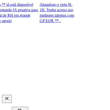
á está disponível
Abandone o visto H-
do IA proativa para
1B. Tenha acesso aos
e RH em grande
melhores talentos com
a!​​
GP EOR ™ .​​