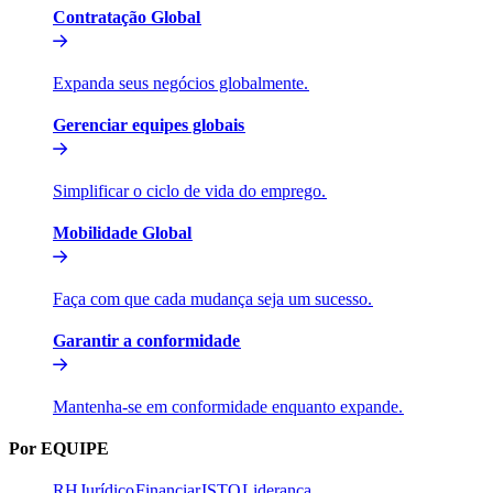
Contratação Global​​
Expanda seus negócios globalmente.​​
Gerenciar equipes globais​​
Simplificar o ciclo de vida do emprego.​​
Mobilidade Global​​
Faça com que cada mudança seja um sucesso.​​
Garantir a conformidade​​
Mantenha-se em conformidade enquanto expande.​​
Por EQUIPE​​
RH​​
Jurídico​​
Financiar​​
ISTO​​
Liderança​​