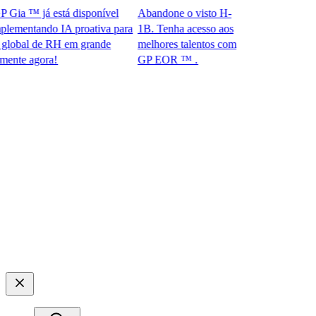
ia ™ já está disponível
Abandone o visto H-
mentando IA proativa para
1B. Tenha acesso aos
bal de RH em grande
melhores talentos com
e agora!​​
GP EOR ™ .​​