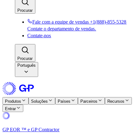
Procurar​​
Fale com a equipe de vendas +1(888)-855-5328​​
Contate o departamento de vendas.​​
Contate-nos​​
Procurar​​
Português
Produtos​​
Soluções​​
Países​​
Parceiros​​
Recursos​​
Entrar​​
GP EOR ™ e GP Contractor​​