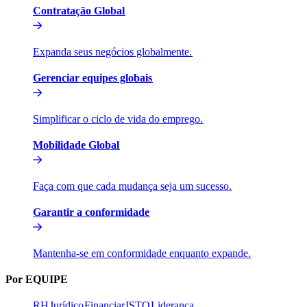
Contratação Global​​
Expanda seus negócios globalmente.​​
Gerenciar equipes globais​​
Simplificar o ciclo de vida do emprego.​​
Mobilidade Global​​
Faça com que cada mudança seja um sucesso.​​
Garantir a conformidade​​
Mantenha-se em conformidade enquanto expande.​​
Por EQUIPE​​
RH​​
Jurídico​​
Financiar​​
ISTO​​
Liderança​​