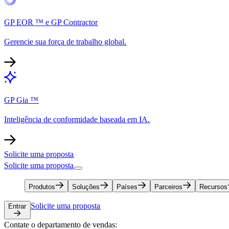
GP EOR ™ e GP Contractor​​
Gerencie sua força de trabalho global.​​
GP Gia ™​​
Inteligência de conformidade baseada em IA.​​
Solicite uma proposta​​
Solicite uma proposta​​
Produtos​​
Soluções​​
Países​​
Parceiros​​
Recursos​​
Solicite uma proposta​​
Entrar​​
Contate o departamento de vendas:​​