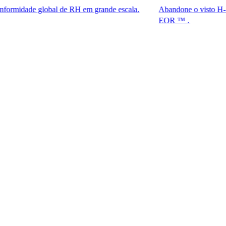
 global de RH em grande escala.
Abandone o visto H-1B. Tenha a
EOR ™ .​​