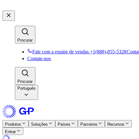
Procurar​​
Fale com a equipe de vendas +1(888)-855-5328​​
Contat
Contate-nos​​
Procurar​​
Português
Produtos​​
Soluções​​
Países​​
Parceiros​​
Recursos​​
Entrar​​