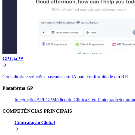
GP Gia ™​​
Consultoria e soluções baseadas em IA para conformidade em RH.​​
Plataforma GP​​
Integrações​​
API GP​​
Médico de Clínica Geral Integrado​​
Seguranç
COMPETÊNCIAS PRINCIPAIS​​
Contratação Global​​