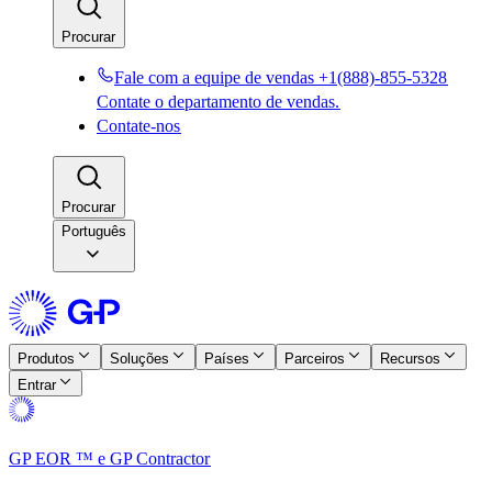
Procurar​​
Fale com a equipe de vendas +1(888)-855-5328​​
Contate o departamento de vendas.​​
Contate-nos​​
Procurar​​
Português
Produtos​​
Soluções​​
Países​​
Parceiros​​
Recursos​​
Entrar​​
GP EOR ™ e GP Contractor​​