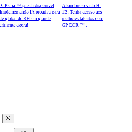
Gia ™ já está disponível
Abandone o visto H-
lementando IA proativa para
1B. Tenha acesso aos
lobal de RH em grande
melhores talentos com
nte agora!​​
GP EOR ™ .​​