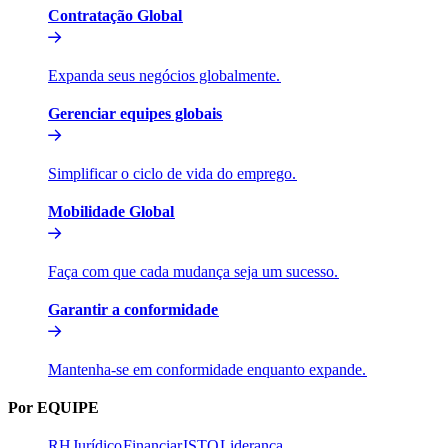
Contratação Global​​
Expanda seus negócios globalmente.​​
Gerenciar equipes globais​​
Simplificar o ciclo de vida do emprego.​​
Mobilidade Global​​
Faça com que cada mudança seja um sucesso.​​
Garantir a conformidade​​
Mantenha-se em conformidade enquanto expande.​​
Por EQUIPE​​
RH​​
Jurídico​​
Financiar​​
ISTO​​
Liderança​​