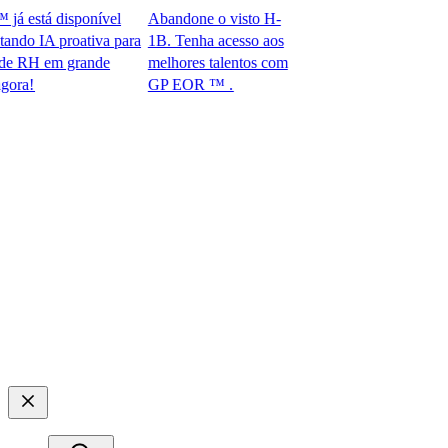
está disponível
Abandone o visto H-
 IA proativa para
1B. Tenha acesso aos
RH em grande
melhores talentos com
​
GP EOR ™ .​​