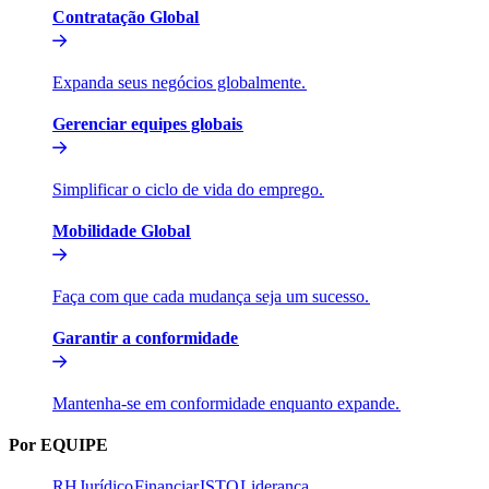
Contratação Global​​
Expanda seus negócios globalmente.​​
Gerenciar equipes globais​​
Simplificar o ciclo de vida do emprego.​​
Mobilidade Global​​
Faça com que cada mudança seja um sucesso.​​
Garantir a conformidade​​
Mantenha-se em conformidade enquanto expande.​​
Por EQUIPE​​
RH​​
Jurídico​​
Financiar​​
ISTO​​
Liderança​​