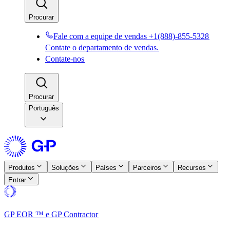
Procurar​​
Fale com a equipe de vendas +1(888)-855-5328​​
Contate o departamento de vendas.​​
Contate-nos​​
Procurar​​
Português
Produtos​​
Soluções​​
Países​​
Parceiros​​
Recursos​​
Entrar​​
GP EOR ™ e GP Contractor​​