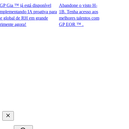
Gia ™ já está disponível
Abandone o visto H-
ementando IA proativa para
1B. Tenha acesso aos
obal de RH em grande
melhores talentos com
te agora!​​
GP EOR ™ .​​