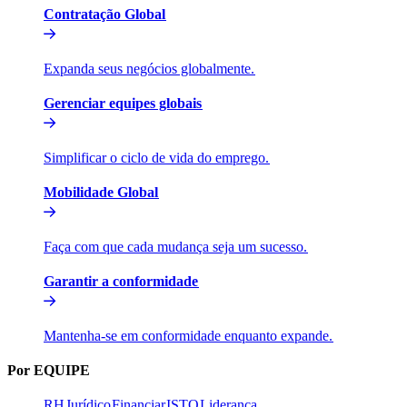
Contratação Global​​
Expanda seus negócios globalmente.​​
Gerenciar equipes globais​​
Simplificar o ciclo de vida do emprego.​​
Mobilidade Global​​
Faça com que cada mudança seja um sucesso.​​
Garantir a conformidade​​
Mantenha-se em conformidade enquanto expande.​​
Por EQUIPE​​
RH​​
Jurídico​​
Financiar​​
ISTO​​
Liderança​​