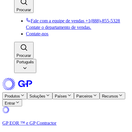
Procurar​​
Fale com a equipe de vendas +1(888)-855-5328​​
Contate o departamento de vendas.​​
Contate-nos​​
Procurar​​
Português
Produtos​​
Soluções​​
Países​​
Parceiros​​
Recursos​​
Entrar​​
GP EOR ™ e GP Contractor​​