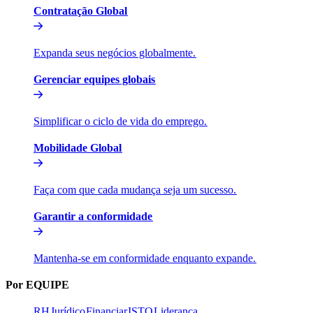
Contratação Global​​
Expanda seus negócios globalmente.​​
Gerenciar equipes globais​​
Simplificar o ciclo de vida do emprego.​​
Mobilidade Global​​
Faça com que cada mudança seja um sucesso.​​
Garantir a conformidade​​
Mantenha-se em conformidade enquanto expande.​​
Por EQUIPE​​
RH​​
Jurídico​​
Financiar​​
ISTO​​
Liderança​​