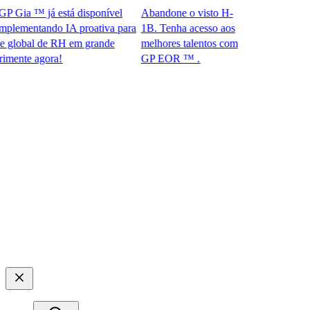
Gia ™ já está disponível
Abandone o visto H-
ementando IA proativa para
1B. Tenha acesso aos
obal de RH em grande
melhores talentos com
te agora!​​
GP EOR ™ .​​