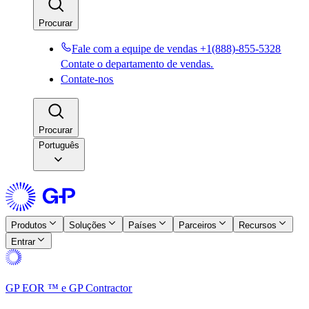
Procurar​​
Fale com a equipe de vendas +1(888)-855-5328​​
Contate o departamento de vendas.​​
Contate-nos​​
Procurar​​
Português
Produtos​​
Soluções​​
Países​​
Parceiros​​
Recursos​​
Entrar​​
GP EOR ™ e GP Contractor​​