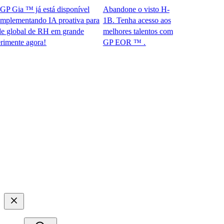
Gia ™ já está disponível
Abandone o visto H-
ementando IA proativa para
1B. Tenha acesso aos
obal de RH em grande
melhores talentos com
te agora!​​
GP EOR ™ .​​