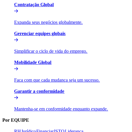
Contratação Global​​
Expanda seus negócios globalmente.​​
Gerenciar equipes globais​​
Simplificar o ciclo de vida do emprego.​​
Mobilidade Global​​
Faça com que cada mudança seja um sucesso.​​
Garantir a conformidade​​
Mantenha-se em conformidade enquanto expande.​​
Por EQUIPE​​
RH​​
Jurídico​​
Financiar​​
ISTO​​
Liderança​​