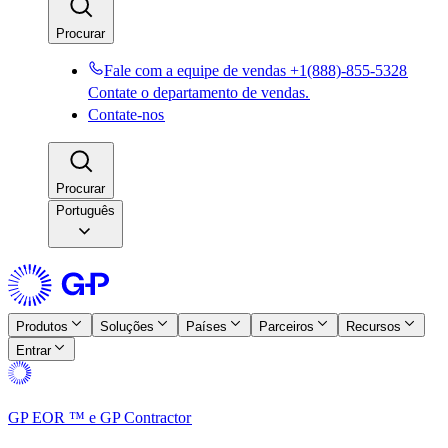
Procurar​​
Fale com a equipe de vendas +1(888)-855-5328​​
Contate o departamento de vendas.​​
Contate-nos​​
Procurar​​
Português
Produtos​​
Soluções​​
Países​​
Parceiros​​
Recursos​​
Entrar​​
GP EOR ™ e GP Contractor​​