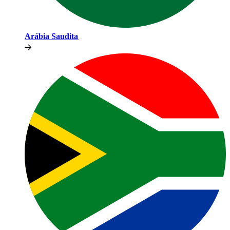
Arábia Saudita​​