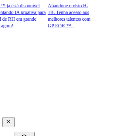
 está disponível
Abandone o visto H-
do IA proativa para
1B. Tenha acesso aos
 RH em grande
melhores talentos com
!​​
GP EOR ™ .​​