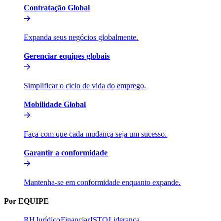
Contratação Global​​
Expanda seus negócios globalmente.​​
Gerenciar equipes globais​​
Simplificar o ciclo de vida do emprego.​​
Mobilidade Global​​
Faça com que cada mudança seja um sucesso.​​
Garantir a conformidade​​
Mantenha-se em conformidade enquanto expande.​​
Por EQUIPE​​
RH​​
Jurídico​​
Financiar​​
ISTO​​
Liderança​​