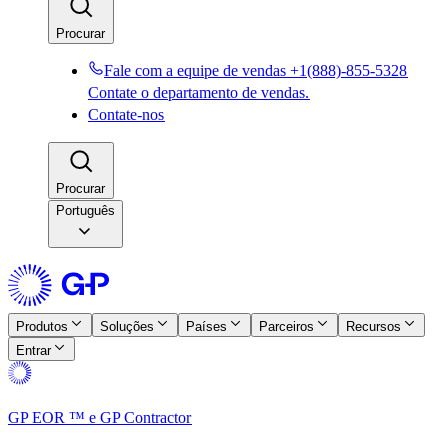
Procurar​​
Fale com a equipe de vendas +1(888)-855-5328​​
Contate o departamento de vendas.​​
Contate-nos​​
Procurar​​
Português
Produtos​​
Soluções​​
Países​​
Parceiros​​
Recursos​​
Entrar​​
GP EOR ™ e GP Contractor​​