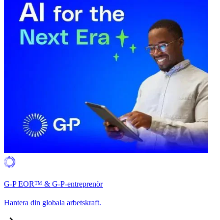
G-P EOR™ & G-P-entreprenör​​
Hantera din globala arbetskraft.​​