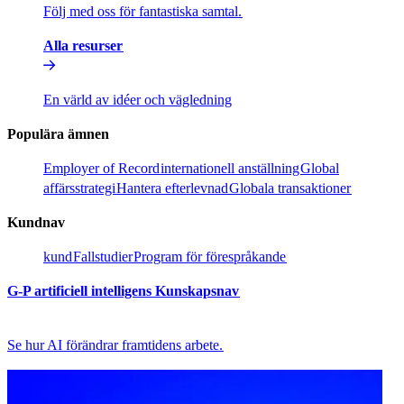
Följ med oss för fantastiska samtal.​​
Alla resurser​​
En värld av idéer och vägledning​​
Populära ämnen​​
Employer of Record​​
internationell anställning​​
Global
affärsstrategi​​
Hantera efterlevnad​​
Globala transaktioner​​
Kundnav​​
kund​​
Fallstudier​​
Program för förespråkande​​
G-P artificiell intelligens Kunskapsnav​​
Se hur AI förändrar framtidens arbete.​​