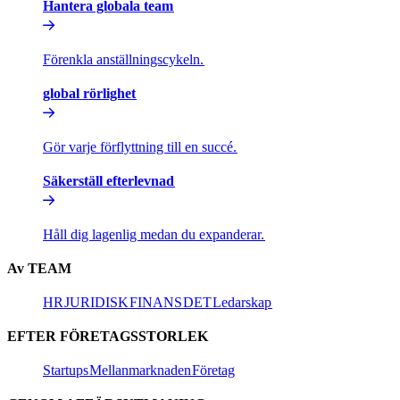
Hantera globala team​​
Förenkla anställningscykeln.​​
global rörlighet​​
Gör varje förflyttning till en succé.​​
Säkerställ efterlevnad​​
Håll dig lagenlig medan du expanderar.​​
Av TEAM​​
HR​​
JURIDISK​​
FINANS​​
DET​​
Ledarskap​​
EFTER FÖRETAGSSTORLEK​​
Startups​​
Mellanmarknaden​​
Företag​​