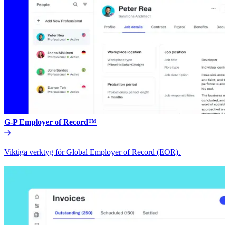
G-P Employer of Record™​​
Viktiga verktyg för Global Employer of Record (EOR).​​