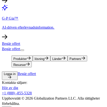
G-P Gia™​​
AI-driven efterlevnadsinformation.​​
Begär offert​​
Begär offert​​
Produkter​​
lösning​​
Länder​​
Partners​​
Resurser​​
Begär offert​​
Logga in​​
Kontakta säljare:​​
Hör av dig​​
+1 (888) -855-5328​​
Upphovsrätt © 2026 Globalization Partners LLC. Alla rättigheter
förbehållna.​​