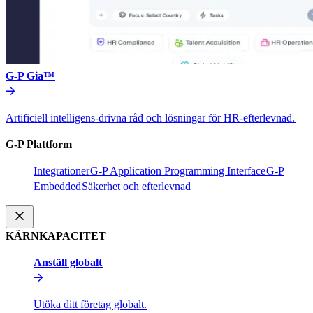
G-P Gia™​​
Artificiell intelligens-drivna råd och lösningar för HR-efterlevnad.​​
G-P Plattform​​
Integrationer​​
G-P Application Programming Interface​​
G-P
Embedded​​
Säkerhet och efterlevnad​​
KÄRNKAPACITET​​
Anställ globalt​​
Utöka ditt företag globalt.​​