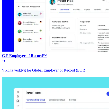
G-P Employer of Record™​​
Viktiga verktyg för Global Employer of Record (EOR).​​