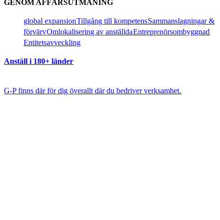
GENOM AFFÄRSUTMANING​​
global expansion​​
Tillgång till kompetens​​
Sammanslagningar &
förvärv​​
Omlokalisering av anställda​​
Entreprenörsombyggnad​​
Entitetsavveckling​​
Anställ i 180+ länder​​
G-P finns där för dig överallt där du bedriver verksamhet.​​