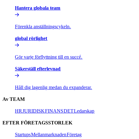
Hantera globala team​​
Förenkla anställningscykeln.​​
global rörlighet​​
Gör varje förflyttning till en succé.​​
Säkerställ efterlevnad​​
Håll dig lagenlig medan du expanderar.​​
Av TEAM​​
HR​​
JURIDISK​​
FINANS​​
DET​​
Ledarskap​​
EFTER FÖRETAGSSTORLEK​​
Startups​​
Mellanmarknaden​​
Företag​​