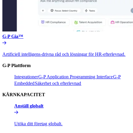
G-P Gia™​​
Artificiell intelligens-drivna råd och lösningar för HR-efterlevnad.​​
G-P Plattform​​
Integrationer​​
G-P Application Programming Interface​​
G-P
Embedded​​
Säkerhet och efterlevnad​​
KÄRNKAPACITET​​
Anställ globalt​​
Utöka ditt företag globalt.​​