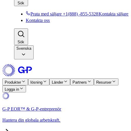
Sök​​
Prata med säljare +1(888) -855-5328​​
Kontakta säljare​​
Kontakta oss​​
Sök​​
Svenska
Produkter​​
lösning​​
Länder​​
Partners​​
Resurser​​
Logga in​​
G-P EOR™ & G-P-entreprenör​​
Hantera din globala arbetskraft.​​