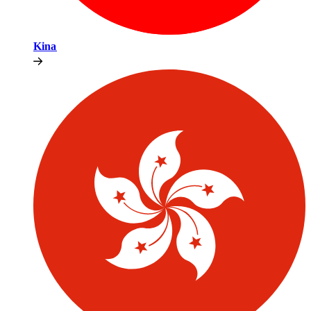
Kina​​