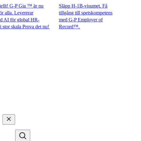
t! G-P Gia ™ är nu
Släpp H-1B-visumet. Få
lla. Levererar
tillgång till spetskompetens
 för global HR-
med G-P Employer of
r skala Prova det nu!​​
Record™.​​