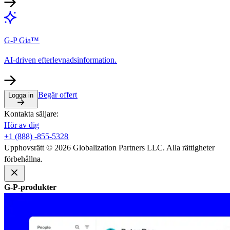
G-P Gia™​​
AI-driven efterlevnadsinformation.​​
Begär offert​​
Logga in​​
Kontakta säljare:​​
Hör av dig​​
+1 (888) -855-5328​​
Upphovsrätt © 2026 Globalization Partners LLC. Alla rättigheter
förbehållna.​​
G-P-produkter​​