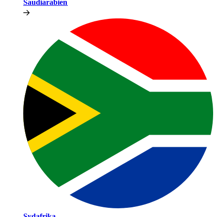
Saudiarabien​​
Sydafrika​​