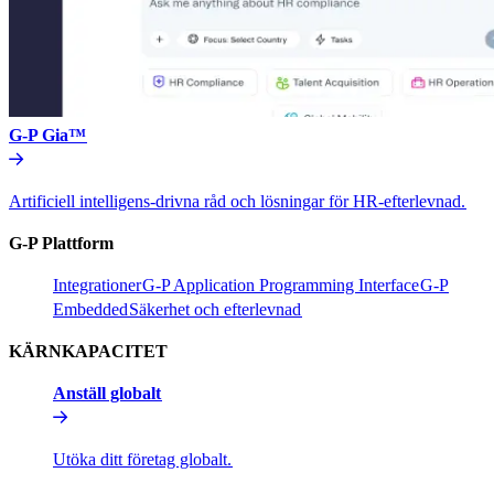
G-P Gia™​​
Artificiell intelligens-drivna råd och lösningar för HR-efterlevnad.​​
G-P Plattform​​
Integrationer​​
G-P Application Programming Interface​​
G-P
Embedded​​
Säkerhet och efterlevnad​​
KÄRNKAPACITET​​
Anställ globalt​​
Utöka ditt företag globalt.​​