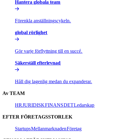
Hantera globala team​​
Förenkla anställningscykeln.​​
global rörlighet​​
Gör varje förflyttning till en succé.​​
Säkerställ efterlevnad​​
Håll dig lagenlig medan du expanderar.​​
Av TEAM​​
HR​​
JURIDISK​​
FINANS​​
DET​​
Ledarskap​​
EFTER FÖRETAGSSTORLEK​​
Startups​​
Mellanmarknaden​​
Företag​​