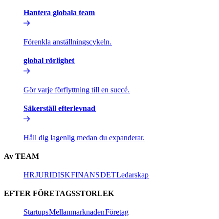
Hantera globala team​​
Förenkla anställningscykeln.​​
global rörlighet​​
Gör varje förflyttning till en succé.​​
Säkerställ efterlevnad​​
Håll dig lagenlig medan du expanderar.​​
Av TEAM​​
HR​​
JURIDISK​​
FINANS​​
DET​​
Ledarskap​​
EFTER FÖRETAGSSTORLEK​​
Startups​​
Mellanmarknaden​​
Företag​​