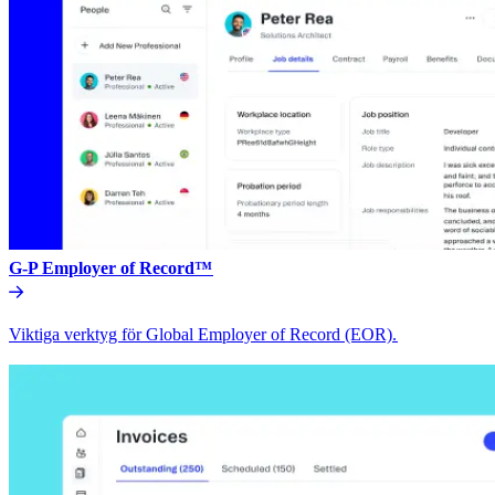
G-P Employer of Record™​​
Viktiga verktyg för Global Employer of Record (EOR).​​