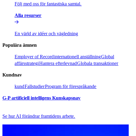
Följ med oss för fantastiska samtal.​​
Alla resurser​​
En värld av idéer och vägledning​​
Populära ämnen​​
Employer of Record​​
internationell anställning​​
Global
affärsstrategi​​
Hantera efterlevnad​​
Globala transaktioner​​
Kundnav​​
kund​​
Fallstudier​​
Program för förespråkande​​
G-P artificiell intelligens Kunskapsnav​​
Se hur AI förändrar framtidens arbete.​​