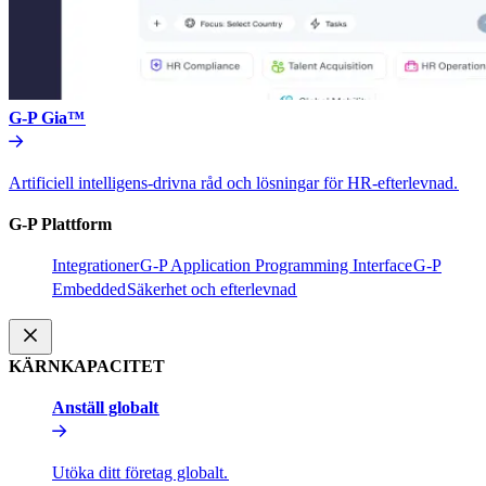
G-P Gia™​​
Artificiell intelligens-drivna råd och lösningar för HR-efterlevnad.​​
G-P Plattform​​
Integrationer​​
G-P Application Programming Interface​​
G-P
Embedded​​
Säkerhet och efterlevnad​​
KÄRNKAPACITET​​
Anställ globalt​​
Utöka ditt företag globalt.​​