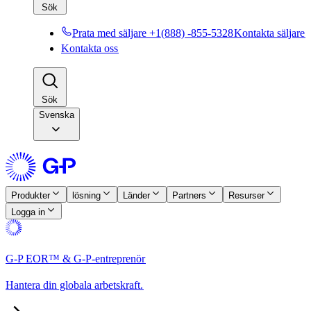
Sök​​
Prata med säljare +1(888) -855-5328​​
Kontakta säljare​​
Kontakta oss​​
Sök​​
Svenska
Produkter​​
lösning​​
Länder​​
Partners​​
Resurser​​
Logga in​​
G-P EOR™ & G-P-entreprenör​​
Hantera din globala arbetskraft.​​