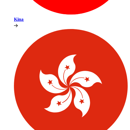
Kina​​