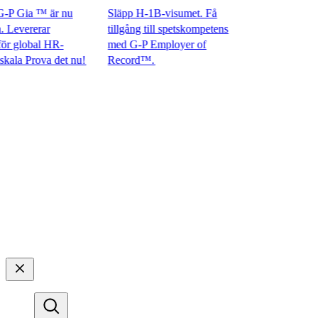
 Gia ™ är nu
Släpp H-1B-visumet. Få
evererar
tillgång till spetskompetens
global HR-
med G-P Employer of
 Prova det nu!​​
Record™.​​