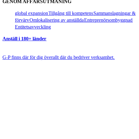
GENOM AFFÄRSUTMANING​​
global expansion​​
Tillgång till kompetens​​
Sammanslagningar &
förvärv​​
Omlokalisering av anställda​​
Entreprenörsombyggnad​​
Entitetsavveckling​​
Anställ i 180+ länder​​
G-P finns där för dig överallt där du bedriver verksamhet.​​