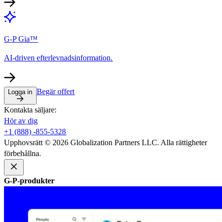
G-P Gia™​​
AI-driven efterlevnadsinformation.​​
Begär offert​​
Logga in​​
Kontakta säljare:​​
Hör av dig​​
+1 (888) -855-5328​​
Upphovsrätt © 2026 Globalization Partners LLC. Alla rättigheter
förbehållna.​​
G-P-produkter​​