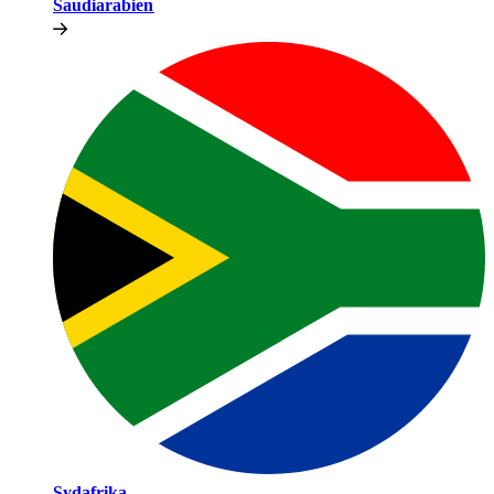
Saudiarabien​​
Sydafrika​​