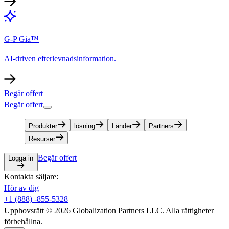
G-P Gia™​​
AI-driven efterlevnadsinformation.​​
Begär offert​​
Begär offert​​
Produkter​​
lösning​​
Länder​​
Partners​​
Resurser​​
Begär offert​​
Logga in​​
Kontakta säljare:​​
Hör av dig​​
+1 (888) -855-5328​​
Upphovsrätt © 2026 Globalization Partners LLC. Alla rättigheter
förbehållna.​​