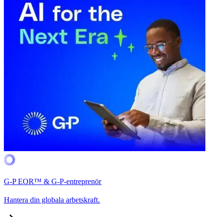
G-P EOR™ & G-P-entreprenör​​
Hantera din globala arbetskraft.​​