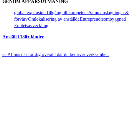
GENOM AFFÄRSUTMANING​​
global expansion​​
Tillgång till kompetens​​
Sammanslagningar &
förvärv​​
Omlokalisering av anställda​​
Entreprenörsombyggnad​​
Entitetsavveckling​​
Anställ i 180+ länder​​
G-P finns där för dig överallt där du bedriver verksamhet.​​