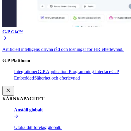
G-P Gia™​​
Artificiell intelligens-drivna råd och lösningar för HR-efterlevnad.​​
G-P Plattform​​
Integrationer​​
G-P Application Programming Interface​​
G-P
Embedded​​
Säkerhet och efterlevnad​​
KÄRNKAPACITET​​
Anställ globalt​​
Utöka ditt företag globalt.​​