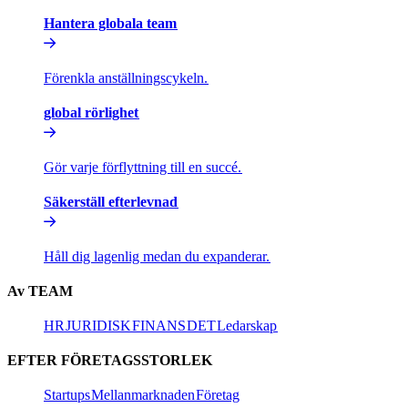
Hantera globala team​​
Förenkla anställningscykeln.​​
global rörlighet​​
Gör varje förflyttning till en succé.​​
Säkerställ efterlevnad​​
Håll dig lagenlig medan du expanderar.​​
Av TEAM​​
HR​​
JURIDISK​​
FINANS​​
DET​​
Ledarskap​​
EFTER FÖRETAGSSTORLEK​​
Startups​​
Mellanmarknaden​​
Företag​​