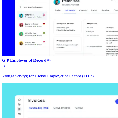
G-P Employer of Record™​​
Viktiga verktyg för Global Employer of Record (EOR).​​