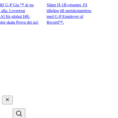
 G-P Gia ™ är nu
Släpp H-1B-visumet. Få
a. Levererar
tillgång till spetskompetens
ör global HR-
med G-P Employer of
skala Prova det nu!​​
Record™.​​