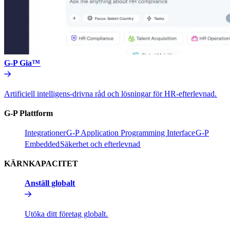
G-P Gia™​​
Artificiell intelligens-drivna råd och lösningar för HR-efterlevnad.​​
G-P Plattform​​
Integrationer​​
G-P Application Programming Interface​​
G-P
Embedded​​
Säkerhet och efterlevnad​​
KÄRNKAPACITET​​
Anställ globalt​​
Utöka ditt företag globalt.​​