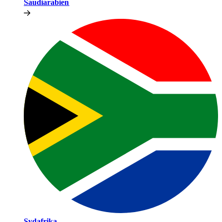
Saudiarabien​​
Sydafrika​​