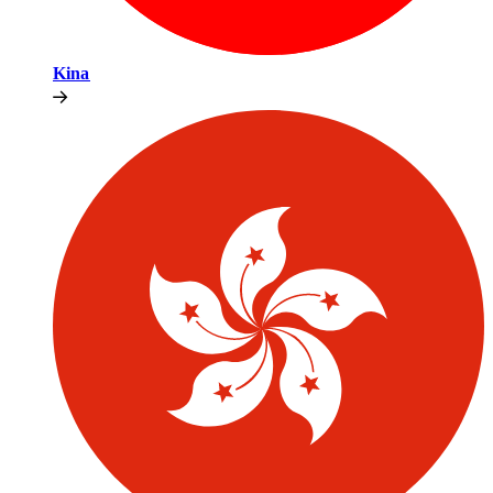
Kina​​