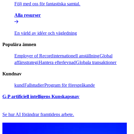
Följ med oss för fantastiska samtal.​​
Alla resurser​​
En värld av idéer och vägledning​​
Populära ämnen​​
Employer of Record​​
internationell anställning​​
Global
affärsstrategi​​
Hantera efterlevnad​​
Globala transaktioner​​
Kundnav​​
kund​​
Fallstudier​​
Program för förespråkande​​
G-P artificiell intelligens Kunskapsnav​​
Se hur AI förändrar framtidens arbete.​​