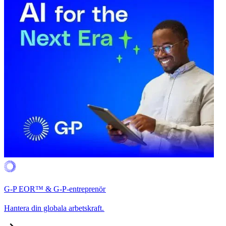
G-P EOR™ & G-P-entreprenör​​
Hantera din globala arbetskraft.​​