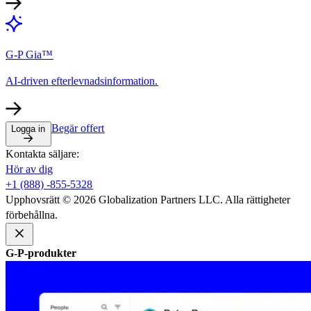
G-P Gia™​​
AI-driven efterlevnadsinformation.​​
Begär offert​​
Logga in​​
Kontakta säljare:​​
Hör av dig​​
+1 (888) -855-5328​​
Upphovsrätt © 2026 Globalization Partners LLC. Alla rättigheter
förbehållna.​​
G-P-produkter​​