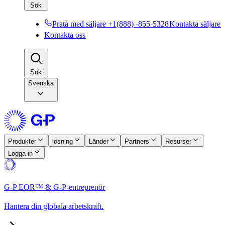
Sök​​
Prata med säljare +1(888) -855-5328​​
Kontakta säljare​​
Kontakta oss​​
Sök​​
Svenska
Produkter​​
lösning​​
Länder​​
Partners​​
Resurser​​
Logga in​​
G-P EOR™ & G-P-entreprenör​​
Hantera din globala arbetskraft.​​