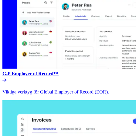
G-P Employer of Record™​​
Viktiga verktyg för Global Employer of Record (EOR).​​