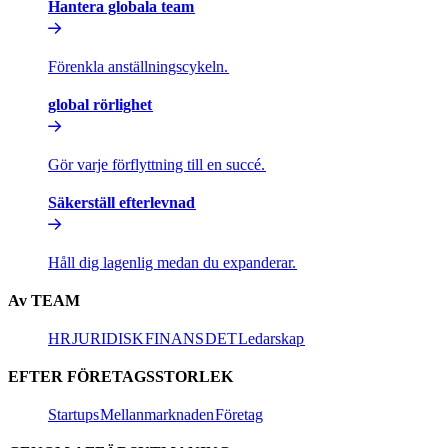
Hantera globala team​​
Förenkla anställningscykeln.​​
global rörlighet​​
Gör varje förflyttning till en succé.​​
Säkerställ efterlevnad​​
Håll dig lagenlig medan du expanderar.​​
Av TEAM​​
HR​​
JURIDISK​​
FINANS​​
DET​​
Ledarskap​​
EFTER FÖRETAGSSTORLEK​​
Startups​​
Mellanmarknaden​​
Företag​​