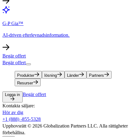
G-P Gia™​​
AI-driven efterlevnadsinformation.​​
Begär offert​​
Begär offert​​
Produkter​​
lösning​​
Länder​​
Partners​​
Resurser​​
Begär offert​​
Logga in​​
Kontakta säljare:​​
Hör av dig​​
+1 (888) -855-5328​​
Upphovsrätt © 2026 Globalization Partners LLC. Alla rättigheter
förbehållna.​​