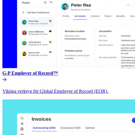
G-P Employer of Record™​​
Viktiga verktyg för Global Employer of Record (EOR).​​