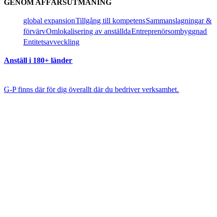
GENOM AFFÄRSUTMANING​​
global expansion​​
Tillgång till kompetens​​
Sammanslagningar &
förvärv​​
Omlokalisering av anställda​​
Entreprenörsombyggnad​​
Entitetsavveckling​​
Anställ i 180+ länder​​
G-P finns där för dig överallt där du bedriver verksamhet.​​