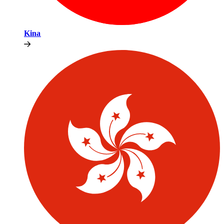
Kina​​