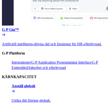
G-P Gia™​​
Artificiell intelligens-drivna råd och lösningar för HR-efterlevnad.​​
G-P Plattform​​
Integrationer​​
G-P Application Programming Interface​​
G-P
Embedded​​
Säkerhet och efterlevnad​​
KÄRNKAPACITET​​
Anställ globalt​​
Utöka ditt företag globalt.​​