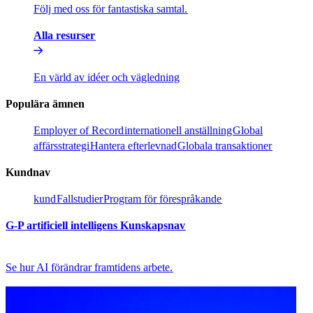
Följ med oss för fantastiska samtal.​​
Alla resurser​​
En värld av idéer och vägledning​​
Populära ämnen​​
Employer of Record​​
internationell anställning​​
Global
affärsstrategi​​
Hantera efterlevnad​​
Globala transaktioner​​
Kundnav​​
kund​​
Fallstudier​​
Program för förespråkande​​
G-P artificiell intelligens Kunskapsnav​​
Se hur AI förändrar framtidens arbete.​​