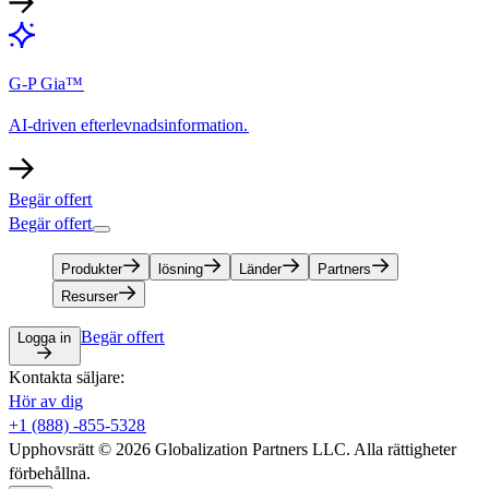
G-P Gia™​​
AI-driven efterlevnadsinformation.​​
Begär offert​​
Begär offert​​
Produkter​​
lösning​​
Länder​​
Partners​​
Resurser​​
Begär offert​​
Logga in​​
Kontakta säljare:​​
Hör av dig​​
+1 (888) -855-5328​​
Upphovsrätt © 2026 Globalization Partners LLC. Alla rättigheter
förbehållna.​​