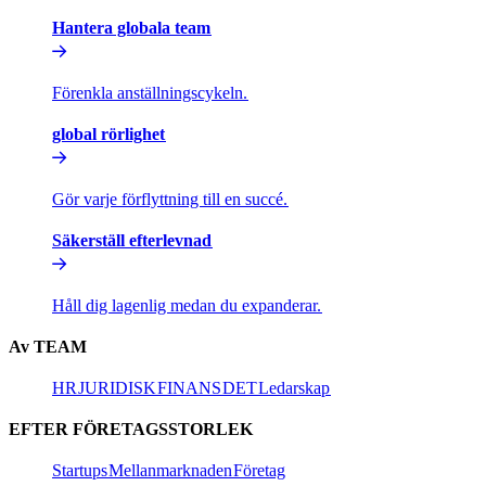
Hantera globala team​​
Förenkla anställningscykeln.​​
global rörlighet​​
Gör varje förflyttning till en succé.​​
Säkerställ efterlevnad​​
Håll dig lagenlig medan du expanderar.​​
Av TEAM​​
HR​​
JURIDISK​​
FINANS​​
DET​​
Ledarskap​​
EFTER FÖRETAGSSTORLEK​​
Startups​​
Mellanmarknaden​​
Företag​​