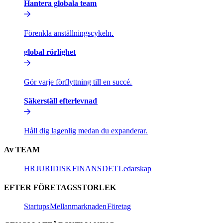
Hantera globala team​​
Förenkla anställningscykeln.​​
global rörlighet​​
Gör varje förflyttning till en succé.​​
Säkerställ efterlevnad​​
Håll dig lagenlig medan du expanderar.​​
Av TEAM​​
HR​​
JURIDISK​​
FINANS​​
DET​​
Ledarskap​​
EFTER FÖRETAGSSTORLEK​​
Startups​​
Mellanmarknaden​​
Företag​​