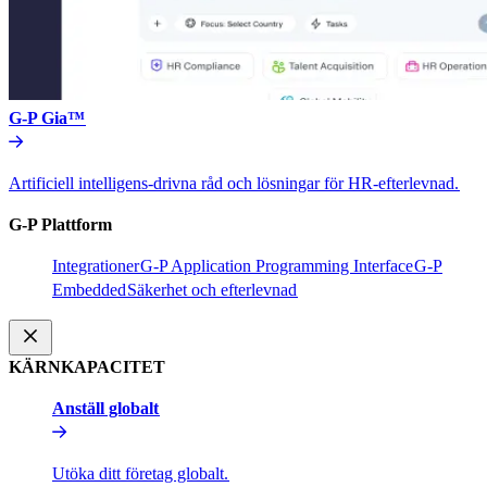
G-P Gia™​​
Artificiell intelligens-drivna råd och lösningar för HR-efterlevnad.​​
G-P Plattform​​
Integrationer​​
G-P Application Programming Interface​​
G-P
Embedded​​
Säkerhet och efterlevnad​​
KÄRNKAPACITET​​
Anställ globalt​​
Utöka ditt företag globalt.​​