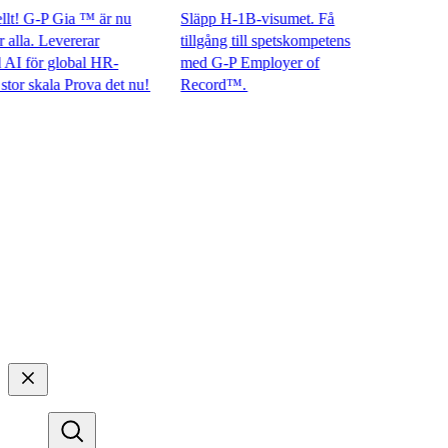
! G-P Gia ™ är nu
Släpp H-1B-visumet. Få
la. Levererar
tillgång till spetskompetens
för global HR-
med G-P Employer of
 skala Prova det nu!​​
Record™.​​