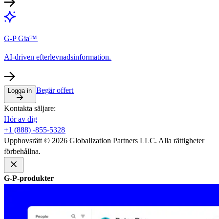
G-P Gia™​​
AI-driven efterlevnadsinformation.​​
Begär offert​​
Logga in​​
Kontakta säljare:​​
Hör av dig​​
+1 (888) -855-5328​​
Upphovsrätt © 2026 Globalization Partners LLC. Alla rättigheter
förbehållna.​​
G-P-produkter​​