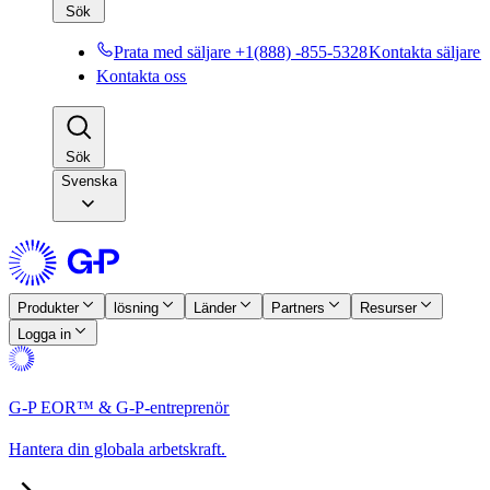
Sök​​
Prata med säljare +1(888) -855-5328​​
Kontakta säljare​​
Kontakta oss​​
Sök​​
Svenska
Produkter​​
lösning​​
Länder​​
Partners​​
Resurser​​
Logga in​​
G-P EOR™ & G-P-entreprenör​​
Hantera din globala arbetskraft.​​