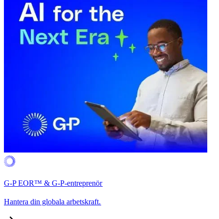
G-P EOR™ & G-P-entreprenör​​
Hantera din globala arbetskraft.​​