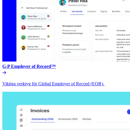
G-P Employer of Record™​​
Viktiga verktyg för Global Employer of Record (EOR).​​