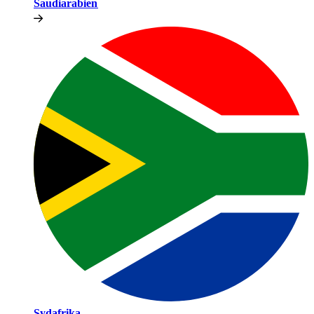
Saudiarabien​​
Sydafrika​​