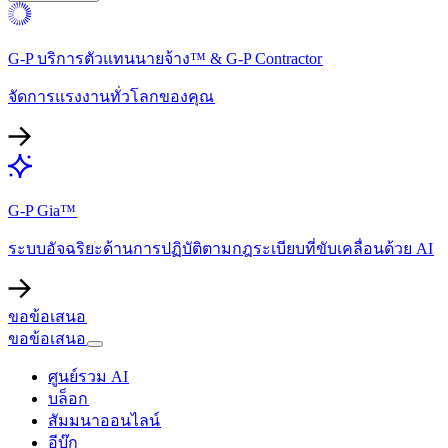
G-P บริการตัวแทนนายจ้าง™ & G-P Contractor​​
จัดการแรงงานทั่วโลกของคุณ​​
G-P Gia™​​
ระบบอัจฉริยะด้านการปฏิบัติตามกฎระเบียบที่ขับเคลื่อนด้วย AI​​
ขอข้อเสนอ​​
ขอข้อเสนอ​​
ศูนย์รวม AI​​
บล็อก​​
สัมมนาออนไลน์​​
อีบุ๊ก​​