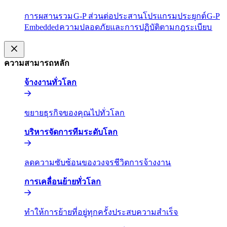
การผสานรวม​​
G-P ส่วนต่อประสานโปรแกรมประยุกต์​​
G-P
Embedded​​
ความปลอดภัยและการปฏิบัติตามกฎระเบียบ​​
ความสามารถหลัก​​
จ้างงานทั่วโลก​​
ขยายธุรกิจของคุณไปทั่วโลก​​
บริหารจัดการทีมระดับโลก​​
ลดความซับซ้อนของวงจรชีวิตการจ้างงาน​​
การเคลื่อนย้ายทั่วโลก​​
ทำให้การย้ายที่อยู่ทุกครั้งประสบความสำเร็จ​​