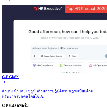
G-P Gia™​​
คำแนะนำและโซลูชันด้านการปฏิบัติตามกฎระเบียบด้าน
ทรัพยากรบุคคลโดยใช้ AI​​
G-P แพลตฟอร์ม​​