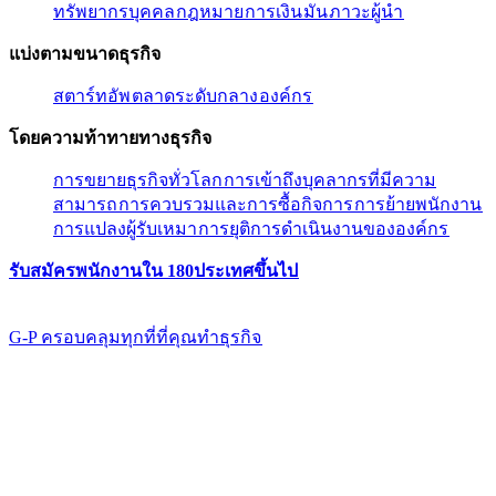
ทรัพยากรบุคคล​​
กฎหมาย​​
การเงิน​​
มัน​​
ภาวะผู้นํา​​
แบ่งตามขนาดธุรกิจ​​
สตาร์ทอัพ​​
ตลาดระดับกลาง​​
องค์กร​​
โดยความท้าทายทางธุรกิจ​​
การขยายธุรกิจทั่วโลก​​
การเข้าถึงบุคลากรที่มีความ
สามารถ​​
การควบรวมและการซื้อกิจการ​​
การย้ายพนักงาน​​
การแปลงผู้รับเหมา​​
การยุติการดำเนินงานขององค์กร​​
รับสมัครพนักงานใน 180ประเทศขึ้นไป​​
G-P ครอบคลุมทุกที่ที่คุณทําธุรกิจ​​