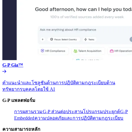
G-P Gia™​​
คำแนะนำและโซลูชันด้านการปฏิบัติตามกฎระเบียบด้าน
ทรัพยากรบุคคลโดยใช้ AI​​
G-P แพลตฟอร์ม​​
การผสานรวม​​
G-P ส่วนต่อประสานโปรแกรมประยุกต์​​
G-P
Embedded​​
ความปลอดภัยและการปฏิบัติตามกฎระเบียบ​​
ความสามารถหลัก​​