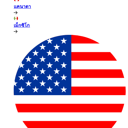
แคนาดา​​
เม็กซิโก​​