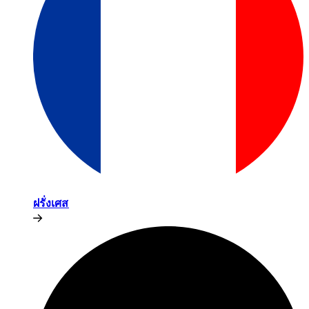
ฝรั่งเศส​​