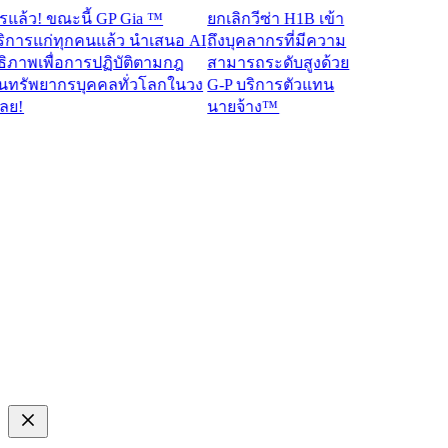
ว! ขณะนี้ GP Gia ™
ยกเลิกวีซ่า H1B เข้า
รแก่ทุกคนแล้ว นำเสนอ AI
ถึงบุคลากรที่มีความ
าพเพื่อการปฏิบัติตามกฎ
สามารถระดับสูงด้วย
ัพยากรบุคคลทั่วโลกในวง
G-P บริการตัวแทน
นายจ้าง™​​