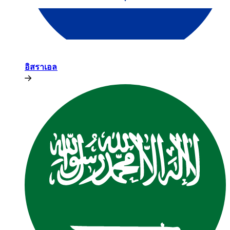
อิสราเอล​​