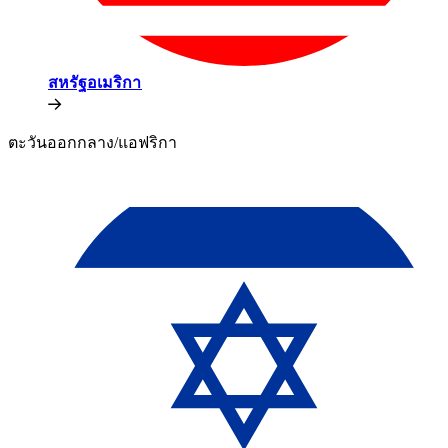
สหรัฐอเมริกา​​
ตะวันออกกลาง/แอฟริกา​​