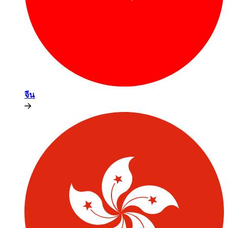
จีน​​