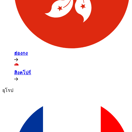
ฮ่องกง​​
สิงคโปร์​​
ยุโรป​​