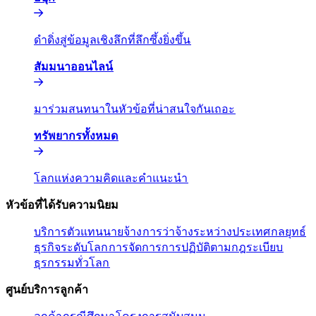
ดำดิ่งสู่ข้อมูลเชิงลึกที่ลึกซึ้งยิ่งขึ้น​​
สัมมนาออนไลน์​​
มาร่วมสนทนาในหัวข้อที่น่าสนใจกันเถอะ​​
ทรัพยากรทั้งหมด​​
โลกแห่งความคิดและคำแนะนำ​​
หัวข้อที่ได้รับความนิยม​​
บริการตัวแทนนายจ้าง​​
การว่าจ้างระหว่างประเทศ​​
กลยุทธ์
ธุรกิจระดับโลก​​
การจัดการการปฏิบัติตามกฎระเบียบ​​
ธุรกรรมทั่วโลก​​
ศูนย์บริการลูกค้า​​