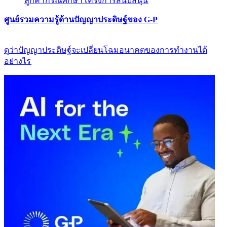
ลูกค้า​​
กรณีศึกษา​​
โครงการสนับสนุน​​
ศูนย์รวมความรู้ด้านปัญญาประดิษฐ์ของ G-P​​
ดูว่าปัญญาประดิษฐ์จะเปลี่ยนโฉมอนาคตของการทำงานได้
อย่างไร​​