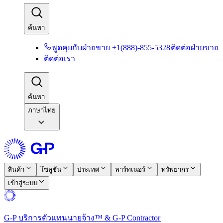
ค้นหา​​
พูดคุยกับฝ่ายขาย +1(888)-855-5328​​
ติดต่อฝ่ายขาย​​
ติดต่อเรา​​
ค้นหา​​
ภาษาไทย
สินค้า​​
โซลูชัน​​
ประเทศ​​
พาร์ทเนอร์​​
ทรัพยากร​​
เข้าสู่ระบบ​​
G-P บริการตัวแทนนายจ้าง™ & G-P Contractor​​