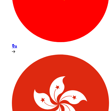
จีน​​