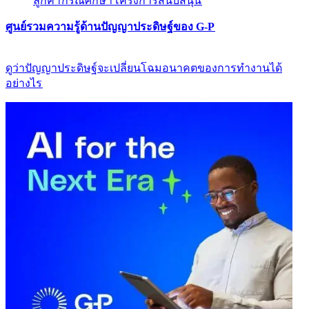
ลูกค้า​​
กรณีศึกษา​​
โครงการสนับสนุน​​
ศูนย์รวมความรู้ด้านปัญญาประดิษฐ์ของ G-P​​
ดูว่าปัญญาประดิษฐ์จะเปลี่ยนโฉมอนาคตของการทำงานได้
อย่างไร​​