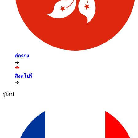
ฮ่องกง​​
สิงคโปร์​​
ยุโรป​​