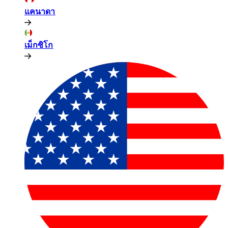
แคนาดา​​
เม็กซิโก​​