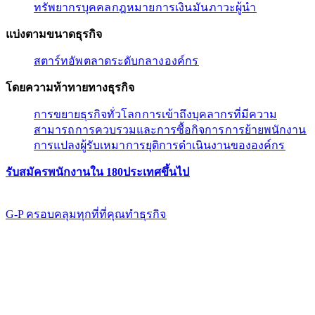
ทรัพยากรบุคคล​​
กฎหมาย​​
การเงิน​​
มัน​​
ภาวะผู้นํา​​
แบ่งตามขนาดธุรกิจ​​
สตาร์ทอัพ​​
ตลาดระดับกลาง​​
องค์กร​​
โดยความท้าทายทางธุรกิจ​​
การขยายธุรกิจทั่วโลก​​
การเข้าถึงบุคลากรที่มีความ
สามารถ​​
การควบรวมและการซื้อกิจการ​​
การย้ายพนักงาน​​
การแปลงผู้รับเหมา​​
การยุติการดำเนินงานขององค์กร​​
รับสมัครพนักงานใน 180ประเทศขึ้นไป​​
G-P ครอบคลุมทุกที่ที่คุณทําธุรกิจ​​