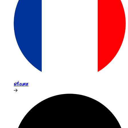
ฝรั่งเศส​​