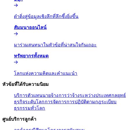
ดำดิ่งสู่ข้อมูลเชิงลึกที่ลึกซึ้งยิ่งขึ้น​​
สัมมนาออนไลน์​​
มาร่วมสนทนาในหัวข้อที่น่าสนใจกันเถอะ​​
ทรัพยากรทั้งหมด​​
โลกแห่งความคิดและคำแนะนำ​​
หัวข้อที่ได้รับความนิยม​​
บริการตัวแทนนายจ้าง​​
การว่าจ้างระหว่างประเทศ​​
กลยุทธ์
ธุรกิจระดับโลก​​
การจัดการการปฏิบัติตามกฎระเบียบ​​
ธุรกรรมทั่วโลก​​
ศูนย์บริการลูกค้า​​