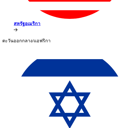
สหรัฐอเมริกา​​
ตะวันออกกลาง/แอฟริกา​​