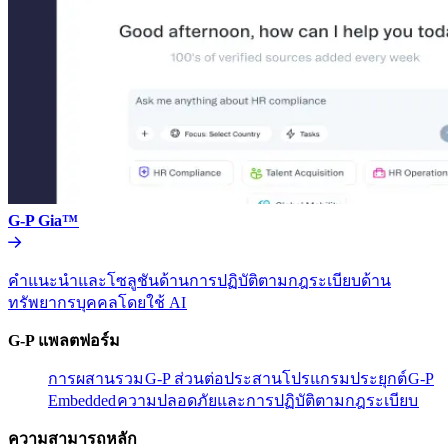
G-P Gia™​​
คำแนะนำและโซลูชันด้านการปฏิบัติตามกฎระเบียบด้าน
ทรัพยากรบุคคลโดยใช้ AI​​
G-P แพลตฟอร์ม​​
การผสานรวม​​
G-P ส่วนต่อประสานโปรแกรมประยุกต์​​
G-P
Embedded​​
ความปลอดภัยและการปฏิบัติตามกฎระเบียบ​​
ความสามารถหลัก​​