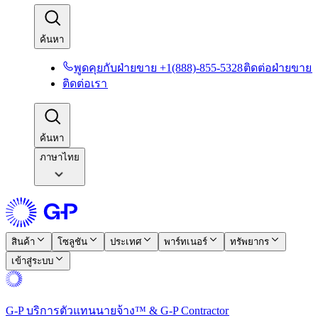
ค้นหา​​
พูดคุยกับฝ่ายขาย +1(888)-855-5328​​
ติดต่อฝ่ายขาย​​
ติดต่อเรา​​
ค้นหา​​
ภาษาไทย
สินค้า​​
โซลูชัน​​
ประเทศ​​
พาร์ทเนอร์​​
ทรัพยากร​​
เข้าสู่ระบบ​​
G-P บริการตัวแทนนายจ้าง™ & G-P Contractor​​