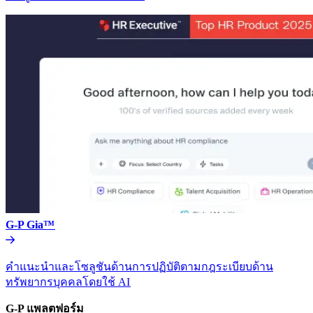
G-P Gia™​​
คำแนะนำและโซลูชันด้านการปฏิบัติตามกฎระเบียบด้าน
ทรัพยากรบุคคลโดยใช้ AI​​
G-P แพลตฟอร์ม​​