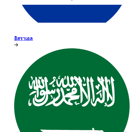
อิสราเอล​​