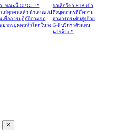
ขณะนี้ GP Gia ™
ยกเลิกวีซ่า H1B เข้า
่ทุกคนแล้ว นำเสนอ AI
ถึงบุคลากรที่มีความ
พื่อการปฏิบัติตามกฎ
สามารถระดับสูงด้วย
ากรบุคคลทั่วโลกในวง
G-P บริการตัวแทน
นายจ้าง™​​