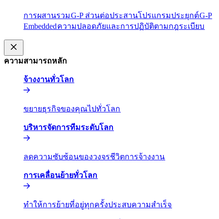
การผสานรวม​​
G-P ส่วนต่อประสานโปรแกรมประยุกต์​​
G-P
Embedded​​
ความปลอดภัยและการปฏิบัติตามกฎระเบียบ​​
ความสามารถหลัก​​
จ้างงานทั่วโลก​​
ขยายธุรกิจของคุณไปทั่วโลก​​
บริหารจัดการทีมระดับโลก​​
ลดความซับซ้อนของวงจรชีวิตการจ้างงาน​​
การเคลื่อนย้ายทั่วโลก​​
ทำให้การย้ายที่อยู่ทุกครั้งประสบความสำเร็จ​​