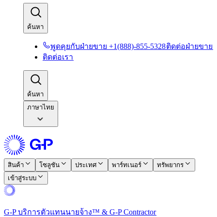
ค้นหา​​
พูดคุยกับฝ่ายขาย +1(888)-855-5328​​
ติดต่อฝ่ายขาย​​
ติดต่อเรา​​
ค้นหา​​
ภาษาไทย
สินค้า​​
โซลูชัน​​
ประเทศ​​
พาร์ทเนอร์​​
ทรัพยากร​​
เข้าสู่ระบบ​​
G-P บริการตัวแทนนายจ้าง™ & G-P Contractor​​