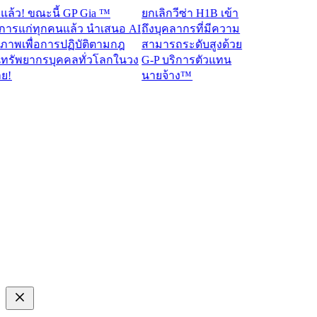
! ขณะนี้ GP Gia ™
ยกเลิกวีซ่า H1B เข้า
แก่ทุกคนแล้ว นำเสนอ AI
ถึงบุคลากรที่มีความ
พเพื่อการปฏิบัติตามกฎ
สามารถระดับสูงด้วย
ัพยากรบุคคลทั่วโลกในวง
G-P บริการตัวแทน
นายจ้าง™​​