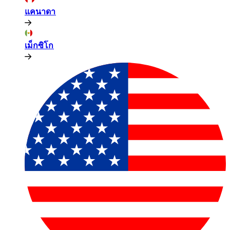
แคนาดา​​
เม็กซิโก​​