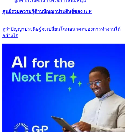
ลูกค้า​​
กรณีศึกษา​​
โครงการสนับสนุน​​
ศูนย์รวมความรู้ด้านปัญญาประดิษฐ์ของ G-P​​
ดูว่าปัญญาประดิษฐ์จะเปลี่ยนโฉมอนาคตของการทำงานได้
อย่างไร​​