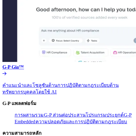
G-P Gia™​​
คำแนะนำและโซลูชันด้านการปฏิบัติตามกฎระเบียบด้าน
ทรัพยากรบุคคลโดยใช้ AI​​
G-P แพลตฟอร์ม​​
การผสานรวม​​
G-P ส่วนต่อประสานโปรแกรมประยุกต์​​
G-P
Embedded​​
ความปลอดภัยและการปฏิบัติตามกฎระเบียบ​​
ความสามารถหลัก​​