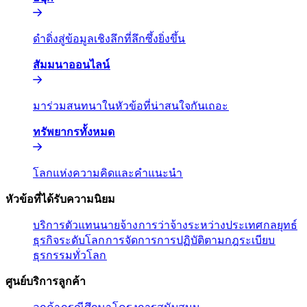
ดำดิ่งสู่ข้อมูลเชิงลึกที่ลึกซึ้งยิ่งขึ้น​​
สัมมนาออนไลน์​​
มาร่วมสนทนาในหัวข้อที่น่าสนใจกันเถอะ​​
ทรัพยากรทั้งหมด​​
โลกแห่งความคิดและคำแนะนำ​​
หัวข้อที่ได้รับความนิยม​​
บริการตัวแทนนายจ้าง​​
การว่าจ้างระหว่างประเทศ​​
กลยุทธ์
ธุรกิจระดับโลก​​
การจัดการการปฏิบัติตามกฎระเบียบ​​
ธุรกรรมทั่วโลก​​
ศูนย์บริการลูกค้า​​