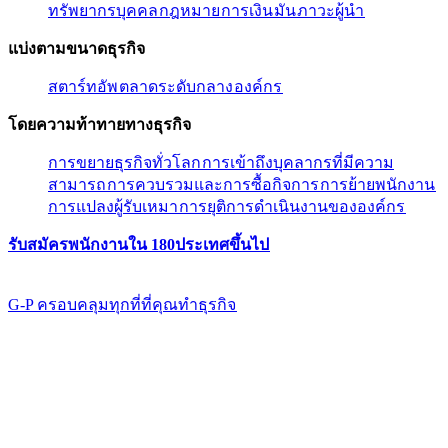
ทรัพยากรบุคคล​​
กฎหมาย​​
การเงิน​​
มัน​​
ภาวะผู้นํา​​
แบ่งตามขนาดธุรกิจ​​
สตาร์ทอัพ​​
ตลาดระดับกลาง​​
องค์กร​​
โดยความท้าทายทางธุรกิจ​​
การขยายธุรกิจทั่วโลก​​
การเข้าถึงบุคลากรที่มีความ
สามารถ​​
การควบรวมและการซื้อกิจการ​​
การย้ายพนักงาน​​
การแปลงผู้รับเหมา​​
การยุติการดำเนินงานขององค์กร​​
รับสมัครพนักงานใน 180ประเทศขึ้นไป​​
G-P ครอบคลุมทุกที่ที่คุณทําธุรกิจ​​