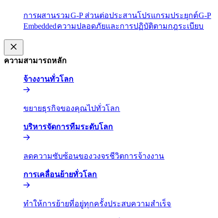
การผสานรวม​​
G-P ส่วนต่อประสานโปรแกรมประยุกต์​​
G-P
Embedded​​
ความปลอดภัยและการปฏิบัติตามกฎระเบียบ​​
ความสามารถหลัก​​
จ้างงานทั่วโลก​​
ขยายธุรกิจของคุณไปทั่วโลก​​
บริหารจัดการทีมระดับโลก​​
ลดความซับซ้อนของวงจรชีวิตการจ้างงาน​​
การเคลื่อนย้ายทั่วโลก​​
ทำให้การย้ายที่อยู่ทุกครั้งประสบความสำเร็จ​​