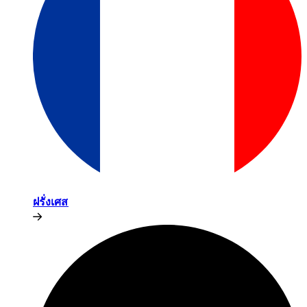
ฝรั่งเศส​​