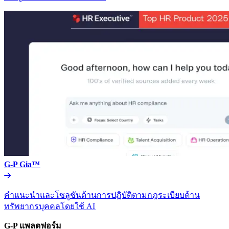
G-P Gia™​​
คำแนะนำและโซลูชันด้านการปฏิบัติตามกฎระเบียบด้าน
ทรัพยากรบุคคลโดยใช้ AI​​
G-P แพลตฟอร์ม​​