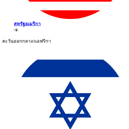
สหรัฐอเมริกา​​
ตะวันออกกลาง/แอฟริกา​​