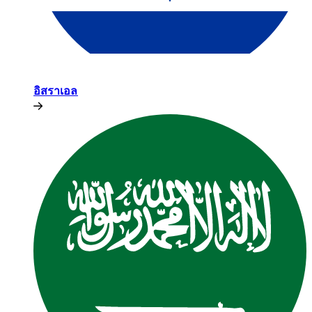
อิสราเอล​​