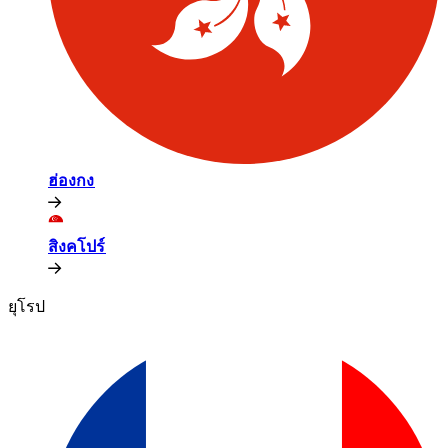
ฮ่องกง​​
สิงคโปร์​​
ยุโรป​​