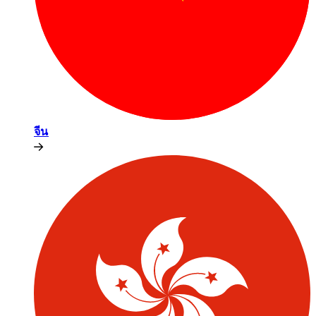
จีน​​