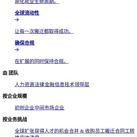
简化就业生命周期。​​
全球流动性​​
让每一次搬迁都取得成功。​​
确保合规​​
在扩展的同时保持合规。​​
由 团队​​
人力资源​​
法律​​
金融​​
信息技术​​
领导层​​
按企业规模​​
初创企业​​
中间市场​​
企业​​
按业务挑战​​
全球扩张​​
获得人才的机会​​
合并 & 收购​​
员工搬迁​​
合同工转