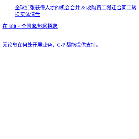
全球扩张​​
获得人才的机会​​
合并 & 收购​​
员工搬迁​​
合同工转
换​​
实体清盘​​
在 180 + 个国家/地区招聘​​
无论您在何处开展业务，G-P 都能提供支持。​​