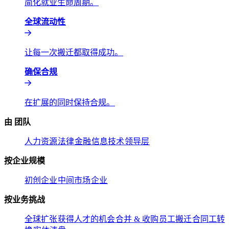
简化就业生命周期。​​
全球流动性​​
让每一次搬迁都取得成功。​​
确保合规​​
在扩展的同时保持合规。​​
由 团队​​
人力资源​​
法律​​
金融​​
信息技术​​
领导层​​
按企业规模​​
初创企业​​
中间市场​​
企业​​
按业务挑战​​
全球扩张​​
获得人才的机会​​
合并 & 收购​​
员工搬迁​​
合同工转