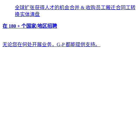
全球扩张​​
获得人才的机会​​
合并 & 收购​​
员工搬迁​​
合同工转
换​​
实体清盘​​
在 180 + 个国家/地区招聘​​
无论您在何处开展业务，G-P 都能提供支持。​​