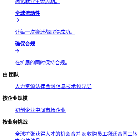
简化就业生命周期。​​
全球流动性​​
让每一次搬迁都取得成功。​​
确保合规​​
在扩展的同时保持合规。​​
由 团队​​
人力资源​​
法律​​
金融​​
信息技术​​
领导层​​
按企业规模​​
初创企业​​
中间市场​​
企业​​
按业务挑战​​
全球扩张​​
获得人才的机会​​
合并 & 收购​​
员工搬迁​​
合同工转