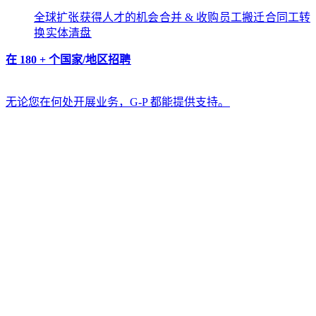
全球扩张​​
获得人才的机会​​
合并 & 收购​​
员工搬迁​​
合同工转
换​​
实体清盘​​
在 180 + 个国家/地区招聘​​
无论您在何处开展业务，G-P 都能提供支持。​​