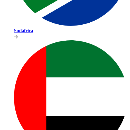
Sudáfrica​​