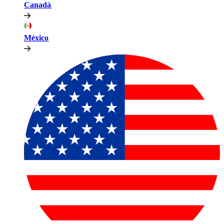
Canadá​​
México​​