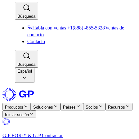
Búsqueda​​
Habla con ventas +1(888) -855-5328​​
Ventas de
contacto​​
Contacto​​
Búsqueda​​
Español
Productos​​
Soluciones​​
Países​​
Socios​​
Recursos​​
Iniciar sesión​​
G-P EOR™ & G-P Contractor​​