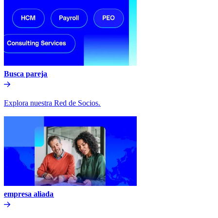
Busca pareja​​
Explora nuestra Red de Socios.​​
empresa aliada​​