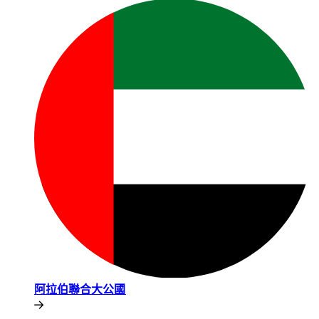
阿拉伯聯合大公國​​