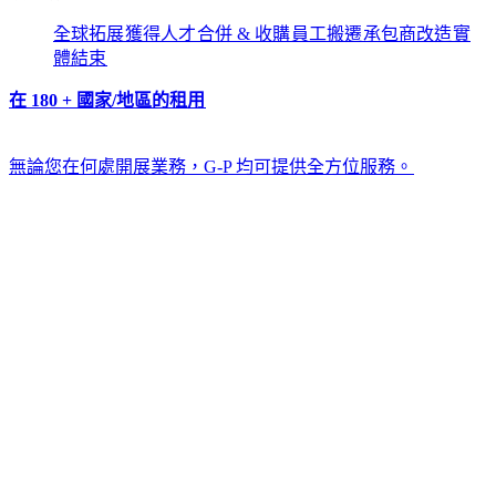
全球拓展​​
獲得人才​​
合併 & 收購​​
員工搬遷​​
承包商改造​​
實
體結束​​
在 180 + 國家/地區的租用​​
無論您在何處開展業務，G-P 均可提供全方位服務。​​