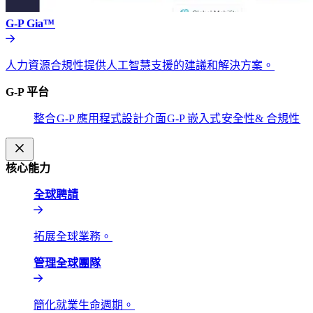
G-P Gia™​​
人力資源合規性提供人工智慧支援的建議和解決方案。​​
G-P 平台​​
整合​​
G-P 應用程式設計介面​​
G-P 嵌入式​​
安全性& 合規性​​
核心能力​​
全球聘請​​
拓展全球業務。​​
管理全球團隊​​
簡化就業生命週期。​​