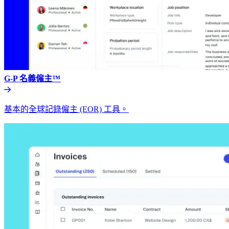
G-P 名義僱主™​​
基本的全球記錄僱主 (EOR) 工具。​​