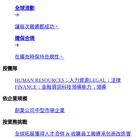
全球流動​​
讓每次搬遷都成功。​​
確保合規​​
在擴充時保持合規性。​​
按團隊​​
HUMAN RESOURCES；人力資源​​
LEGAL；法律​​
FINANCE；金融​​
資訊科技​​
領導能力；領導​​
依企業規模​​
創業公司​​
中型市場​​
企業​​
按業務挑戰​​
全球拓展​​
獲得人才​​
合併 & 收購​​
員工搬遷​​
承包商改造​​
實