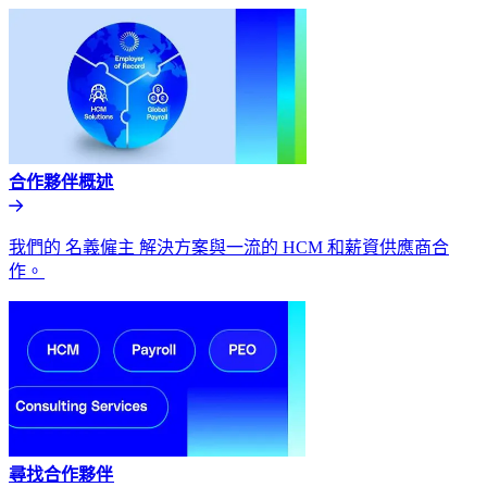
合作夥伴概述​​
我們的 名義僱主 解決方案與一流的 HCM 和薪資供應商合
作。​​
尋找合作夥伴​​