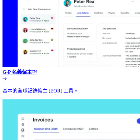
G-P 名義僱主™​​
基本的全球記錄僱主 (EOR) 工具。​​