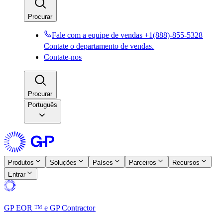
Procurar​​
Fale com a equipe de vendas +1(888)-855-5328​​
Contate o departamento de vendas.​​
Contate-nos​​
Procurar​​
Português
Produtos​​
Soluções​​
Países​​
Parceiros​​
Recursos​​
Entrar​​
GP EOR ™ e GP Contractor​​