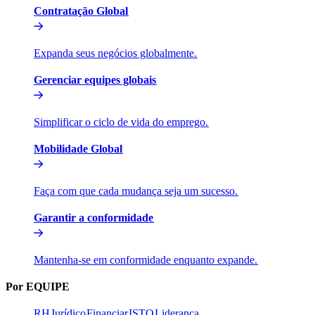
Contratação Global​​
Expanda seus negócios globalmente.​​
Gerenciar equipes globais​​
Simplificar o ciclo de vida do emprego.​​
Mobilidade Global​​
Faça com que cada mudança seja um sucesso.​​
Garantir a conformidade​​
Mantenha-se em conformidade enquanto expande.​​
Por EQUIPE​​
RH​​
Jurídico​​
Financiar​​
ISTO​​
Liderança​​