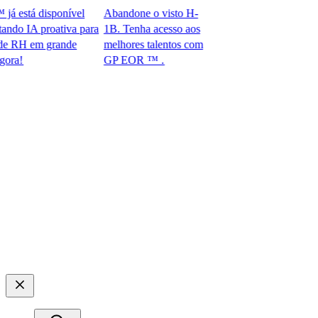
está disponível
Abandone o visto H-
o IA proativa para
1B. Tenha acesso aos
 RH em grande
melhores talentos com
​​
GP EOR ™ .​​