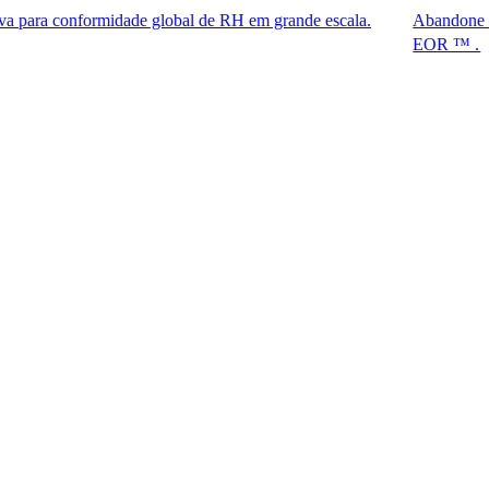
nformidade global de RH em grande escala.
Abandone o visto H-1
EOR ™ .​​