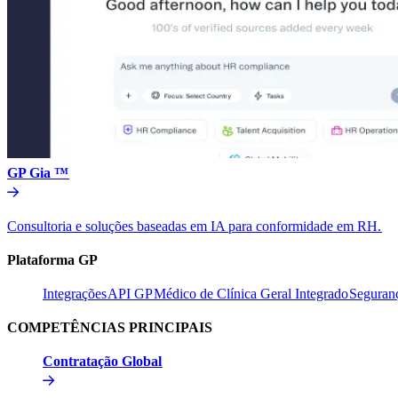
GP Gia ™​​
Consultoria e soluções baseadas em IA para conformidade em RH.​​
Plataforma GP​​
Integrações​​
API GP​​
Médico de Clínica Geral Integrado​​
Seguranç
COMPETÊNCIAS PRINCIPAIS​​
Contratação Global​​