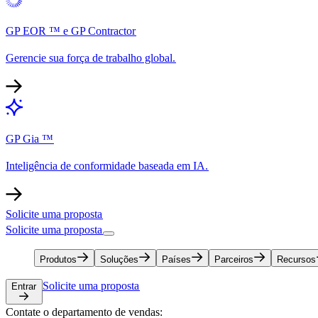
GP EOR ™ e GP Contractor​​
Gerencie sua força de trabalho global.​​
GP Gia ™​​
Inteligência de conformidade baseada em IA.​​
Solicite uma proposta​​
Solicite uma proposta​​
Produtos​​
Soluções​​
Países​​
Parceiros​​
Recursos​​
Solicite uma proposta​​
Entrar​​
Contate o departamento de vendas:​​