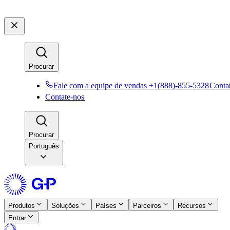
Procurar​​
Fale com a equipe de vendas +1(888)-855-5328​​
Contat
Contate-nos​​
Procurar​​
Português
Produtos​​
Soluções​​
Países​​
Parceiros​​
Recursos​​
Entrar​​