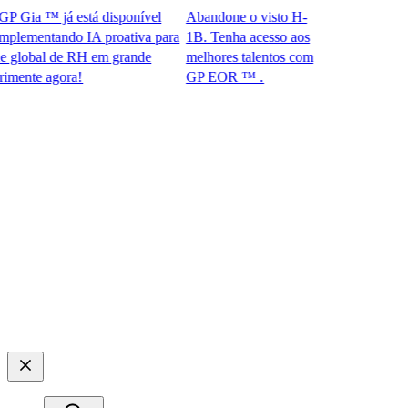
Gia ™ já está disponível
Abandone o visto H-
ementando IA proativa para
1B. Tenha acesso aos
obal de RH em grande
melhores talentos com
te agora!​​
GP EOR ™ .​​