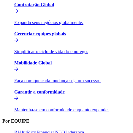
Contratação Global​​
Expanda seus negócios globalmente.​​
Gerenciar equipes globais​​
Simplificar o ciclo de vida do emprego.​​
Mobilidade Global​​
Faça com que cada mudança seja um sucesso.​​
Garantir a conformidade​​
Mantenha-se em conformidade enquanto expande.​​
Por EQUIPE​​
RH​​
Jurídico​​
Financiar​​
ISTO​​
Liderança​​