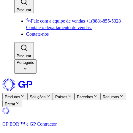
Procurar​​
Fale com a equipe de vendas +1(888)-855-5328​​
Contate o departamento de vendas.​​
Contate-nos​​
Procurar​​
Português
Produtos​​
Soluções​​
Países​​
Parceiros​​
Recursos​​
Entrar​​
GP EOR ™ e GP Contractor​​