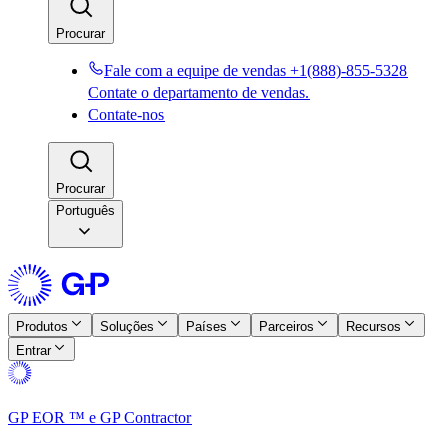
Procurar​​
Fale com a equipe de vendas +1(888)-855-5328​​
Contate o departamento de vendas.​​
Contate-nos​​
Procurar​​
Português
Produtos​​
Soluções​​
Países​​
Parceiros​​
Recursos​​
Entrar​​
GP EOR ™ e GP Contractor​​