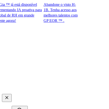
™ já está disponível
Abandone o visto H-
tando IA proativa para
1B. Tenha acesso aos
 de RH em grande
melhores talentos com
ora!​​
GP EOR ™ .​​