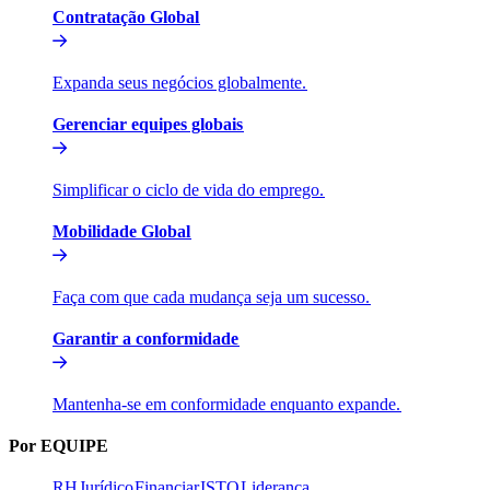
Contratação Global​​
Expanda seus negócios globalmente.​​
Gerenciar equipes globais​​
Simplificar o ciclo de vida do emprego.​​
Mobilidade Global​​
Faça com que cada mudança seja um sucesso.​​
Garantir a conformidade​​
Mantenha-se em conformidade enquanto expande.​​
Por EQUIPE​​
RH​​
Jurídico​​
Financiar​​
ISTO​​
Liderança​​