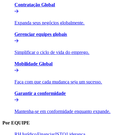
Contratação Global​​
Expanda seus negócios globalmente.​​
Gerenciar equipes globais​​
Simplificar o ciclo de vida do emprego.​​
Mobilidade Global​​
Faça com que cada mudança seja um sucesso.​​
Garantir a conformidade​​
Mantenha-se em conformidade enquanto expande.​​
Por EQUIPE​​
RH​​
Jurídico​​
Financiar​​
ISTO​​
Liderança​​