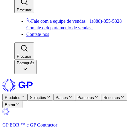
Procurar​​
Fale com a equipe de vendas +1(888)-855-5328​​
Contate o departamento de vendas.​​
Contate-nos​​
Procurar​​
Português
Produtos​​
Soluções​​
Países​​
Parceiros​​
Recursos​​
Entrar​​
GP EOR ™ e GP Contractor​​