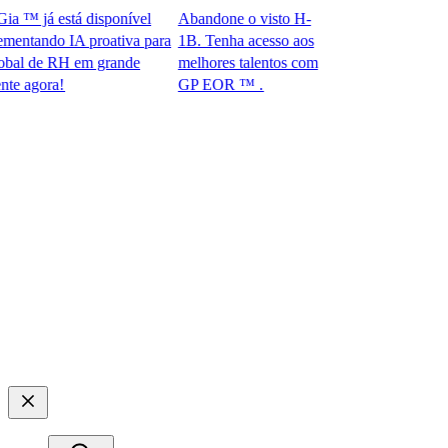
 já está disponível
Abandone o visto H-
tando IA proativa para
1B. Tenha acesso aos
 de RH em grande
melhores talentos com
ora!​​
GP EOR ™ .​​