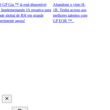
P Gia ™ já está disponível
Abandone o visto H-
plementando IA proativa para
1B. Tenha acesso aos
global de RH em grande
melhores talentos com
ente agora!​​
GP EOR ™ .​​