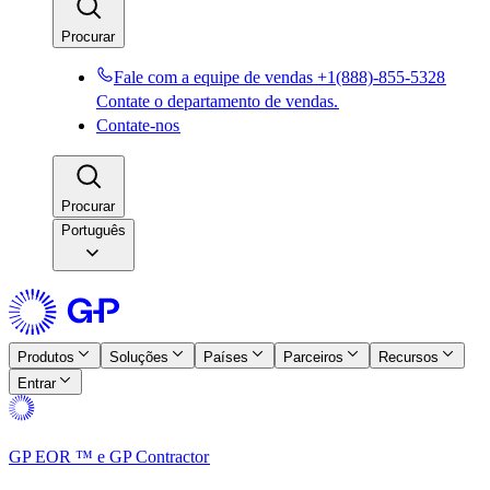
Procurar​​
Fale com a equipe de vendas +1(888)-855-5328​​
Contate o departamento de vendas.​​
Contate-nos​​
Procurar​​
Português
Produtos​​
Soluções​​
Países​​
Parceiros​​
Recursos​​
Entrar​​
GP EOR ™ e GP Contractor​​