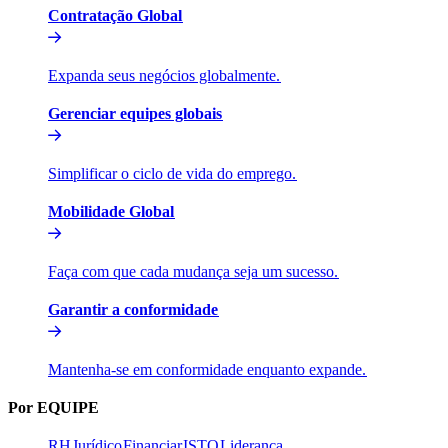
Contratação Global​​
Expanda seus negócios globalmente.​​
Gerenciar equipes globais​​
Simplificar o ciclo de vida do emprego.​​
Mobilidade Global​​
Faça com que cada mudança seja um sucesso.​​
Garantir a conformidade​​
Mantenha-se em conformidade enquanto expande.​​
Por EQUIPE​​
RH​​
Jurídico​​
Financiar​​
ISTO​​
Liderança​​